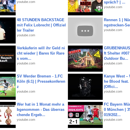
youtube.com
spräch? | ...
youtube.com
48 STUNDEN BACKSTAGE
Rennen 1 | Nü
mit Felix Lobrecht | Offiziel
ngstrecken-Se
ler Trailer
youtube.com
youtube.com
Verkäuferin will ihr Geld ni
GRUBENHAUS 
cht wieder | Bares für Rare
ft Shelter #007
s vom...
Outdoor Bu...
youtube.com
youtube.com
SV Werder Bremen - 1.FC
Kanye West – 
Köln (6:1) | Pressekonferen
he Blood feat.
z
(Offici...
youtube.com
youtube.com
Wer hat in 1 Monat mehr a
FC Bayern Mün
bgenommen - Das überras
0 München | 35
chende Ergeb...
019/202...
youtube.com
youtube.com