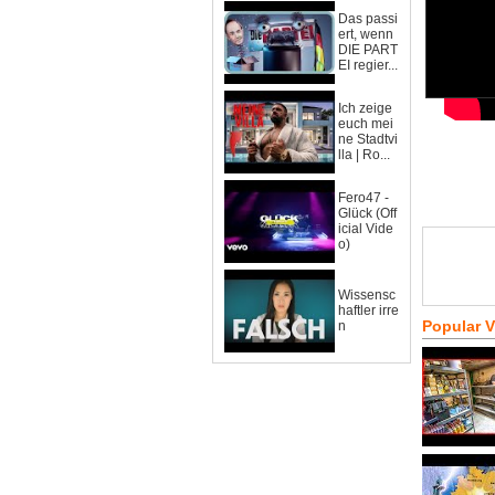
Das passi
ert, wenn
DIE PART
EI regier...
Ich zeige
euch mei
ne Stadtvi
lla | Ro...
Fero47 -
Glück (Off
icial Vide
o)
Wissensc
haftler irre
Popular 
n