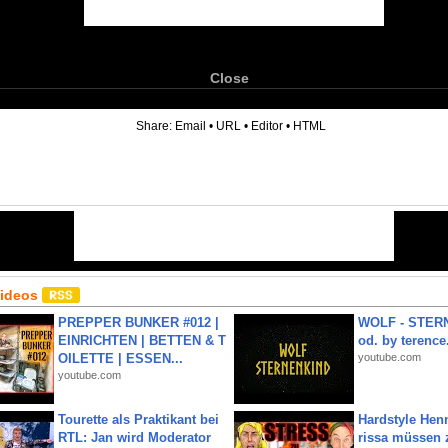
Close
6
Share:
Email
•
URL
•
Editor
•
HTML
Videos
PREPPER BUNKER #012 |
WOLF - STERN
EINRICHTEN | BETTEN & T
od. by terence.
OILETTE | ESSEN...
youtube.com
youtube.com
Tourette als Praktikant bei
Hardstyle Hen
RTL: Jan wird Moderator
rissa müssen 