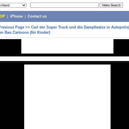
POP
|
iPhone
|
Contact us
Previous Page
>>
Carl der Super Truck und die Dampfwalze in Autopolis
n Bau Cartoons (für Kinder)