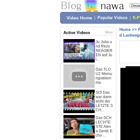
Video Home
|
Popular Videos
|
K-
Home
>>
Active Videos
More
d Lastwage
Ju Julia u
nd Rezo
REAGIER
EN auf Ju
l...
Das TLO
U2 Meinu
ngsdilem
ma
SO! Das
war dann
wohl der
LETZTE S
CH...
Das SCH
LECHTE
STE Alex
a Gerät: E
cho ...