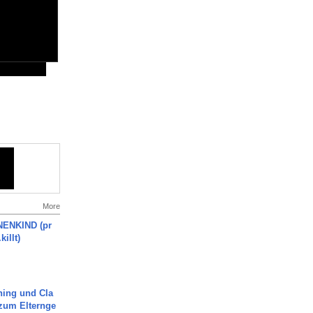
More
ENKIND (pr
killt)
ning und Cla
zum Elternge