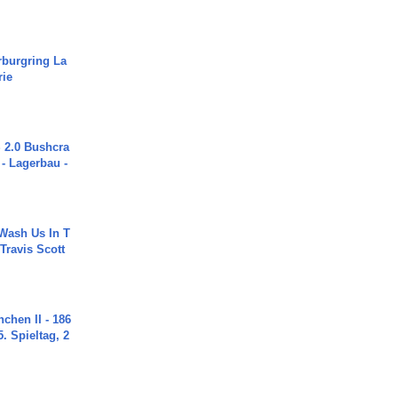
rburgring La
rie
2.0 Bushcra
 - Lagerbau -
Wash Us In T
 Travis Scott
chen II - 186
. Spieltag, 2