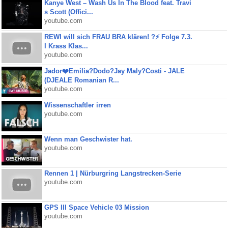
Kanye West – Wash Us In The Blood feat. Travi
s Scott (Offici...
youtube.com
REWI will sich FRAU BRA klären! ?⚡️ Folge 7.3.
I Krass Klas...
youtube.com
Jador❤️Emilia?Dodo?Jay Maly?Costi - JALE
(DJEALE Romanian R...
youtube.com
Wissenschaftler irren
youtube.com
Wenn man Geschwister hat.
youtube.com
Rennen 1 | Nürburgring Langstrecken-Serie
youtube.com
GPS III Space Vehicle 03 Mission
youtube.com