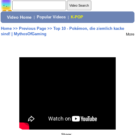
Video Home
|
Popular Videos
|
K-POP
Home
>>
Previous Page
>>
Top 10 - Pokémon, die ziemlich kacke
sind! | MythosOfGaming
More
Share: