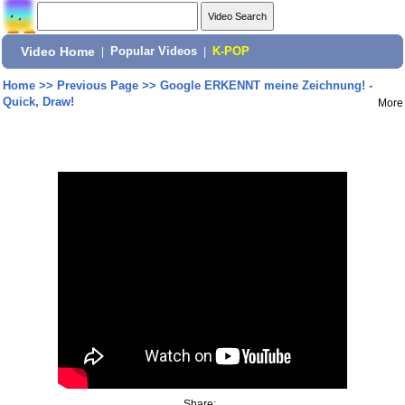
Video Home
|
Popular Videos
|
K-POP
Home
>>
Previous Page
>>
Google ERKENNT meine Zeichnung! -
Quick, Draw!
More
Share: