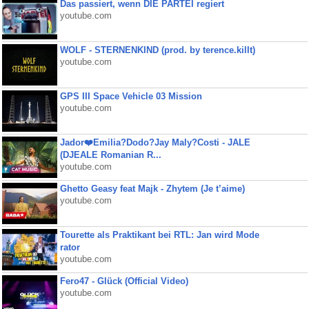
Das passiert, wenn DIE PARTEI regiert
youtube.com
WOLF - STERNENKIND (prod. by terence.killt)
youtube.com
GPS III Space Vehicle 03 Mission
youtube.com
Jador❤️Emilia?Dodo?Jay Maly?Costi - JALE
(DJEALE Romanian R...
youtube.com
Ghetto Geasy feat Majk - Zhytem (Je t’aime)
youtube.com
Tourette als Praktikant bei RTL: Jan wird Mode
rator
youtube.com
Fero47 - Glück (Official Video)
youtube.com