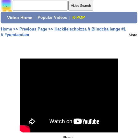
Video Home
|
Popular Videos
|
K-POP
Home
>>
Previous Page
>>
Hackfleischpizza // Blindchallenge #1
// #yumtamtam
More
Share: