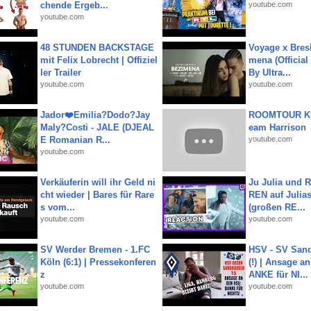
chende Ergeb...
youtube.com
youtube.com
48 STUNDEN BACKSTAGE
Voyage x Bresk
mit Felix Lobrecht | Offiziel
mena (Official
ler Trailer
By Ultra...
youtube.com
youtube.com
Jador❤️Emilia?Dodo?Jay
ROOMTOUR KR
Maly?Costi - JALE (DJEAL
eam Harrison
E Romanian R...
youtube.com
youtube.com
Verkäuferin will ihr Geld ni
Ju Julia und 
cht wieder | Bares für Rare
REN auf Julia
s vom...
(großen RE...
youtube.com
youtube.com
SV Werder Bremen - 1.FC
HSV - SV San
Köln (6:1) | Pressekonferen
(!) | Ansage a
z
ANKE für NI...
youtube.com
youtube.com