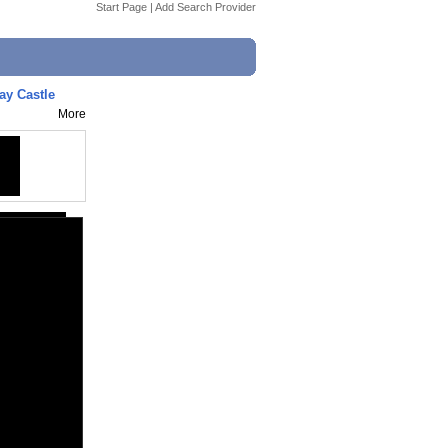
Start Page
|
Add Search Provider
y Castle
More