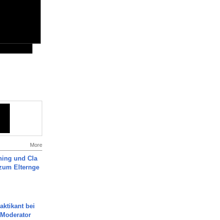
More
ning und Cla
zum Elternge
aktikant bei
 Moderator