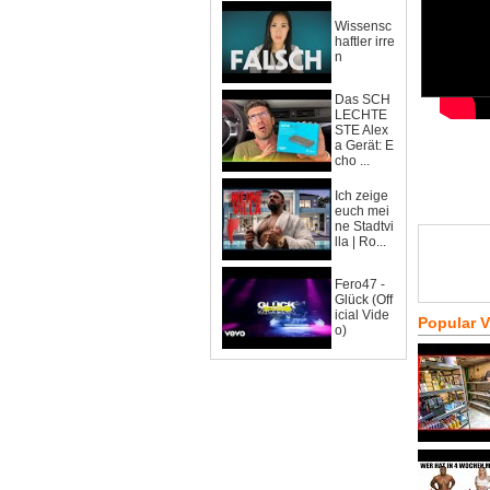
Wissensc
haftler irre
n
Das SCH
LECHTE
STE Alex
a Gerät: E
cho ...
Ich zeige
euch mei
ne Stadtvi
lla | Ro...
Fero47 -
Glück (Off
icial Vide
Popular 
o)