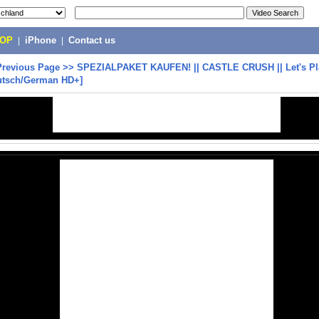
POP
|
iPhone
|
Contact us
Previous Page
>>
SPEZIALPAKET KAUFEN! || CASTLE CRUSH || Let's Pla
utsch/German HD+]