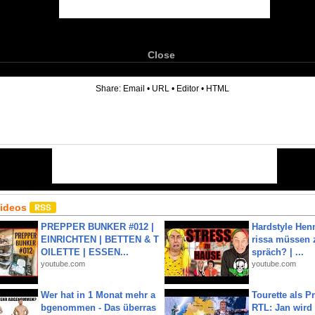
Close
6
Share:
Email
•
URL
•
Editor
•
HTML
Videos
PREPPER BUNKER #012 |
Hardstyle Hen
EINRICHTEN | BETTEN & T
rissa müssen 
OILETTE | ESSEN...
spräch? | ...
youtube.com
youtube.com
Wer hat in 1 Monat mehr a
Tourette als Pr
bgenommen - Das überras
RTL: Jan wird