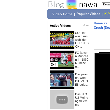
Video Home
|
Popular Videos
|
K-
Home
>>
Active Videos
More
Crush [De
SO! Das
war dann
wohl der
LETZTE S
CH...
FC Bayer
n Münche
n II - 1860
Münche
n...
Das passi
ert, wenn
DIE PART
EI regier...
Das TLO
U2 Meinu
ngsdilem
ma