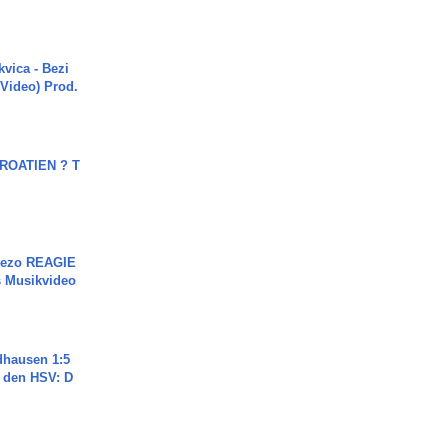
vica - Bezi
 Video) Prod.
OATIEN ? T
Rezo REAGIE
s Musikvideo
dhausen 1:5
n den HSV: D