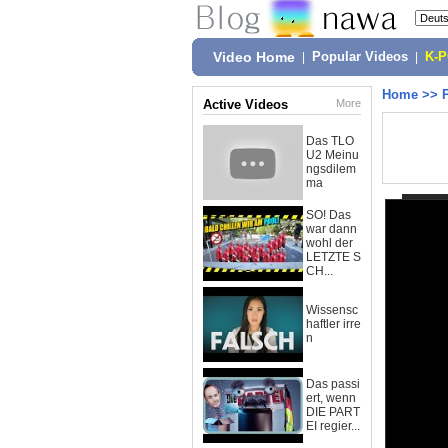
Video Home
|
Popular Videos
|
K-
Home
>>
Active Videos
More
Das TLO
U2 Meinu
ngsdilem
ma
SO! Das
war dann
wohl der
LETZTE S
CH...
Wissensc
haftler irre
n
Das passi
ert, wenn
DIE PART
EI regier...