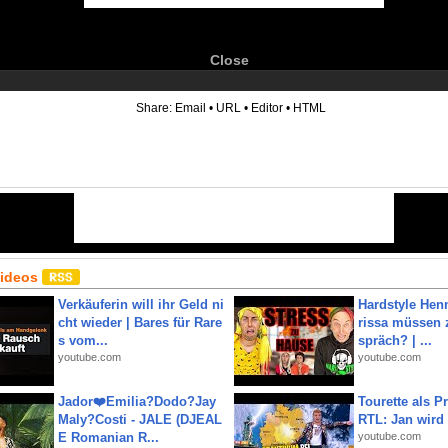
Close
6
Share:
Email
•
URL
•
Editor
•
HTML
Videos
Verkäuferin will ihr Geld ni
Hardstyle Hen
cht wieder | Bares für Rare
rissa müssen 
s vom...
spräch? | ...
youtube.com
youtube.com
Jador❤️Emilia?Dodo?Jay
Tourette als Pr
Maly?Costi - JALE (DJEAL
RTL: Jan wird
E Romanian R...
youtube.com