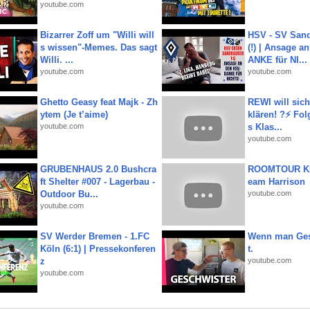
youtube.com
Bizarrer Zoff um "Willi will
HSV - SV San
s wissen"-Memes. Das sagt
(!) | Ansage a
Willi. ...
ANKE für NI...
youtube.com
youtube.com
Ghetto Geasy feat Majk - Zh
REWI will si
ytem (Je t’aime)
klären! ?⚡️ Fol
youtube.com
s Klas...
youtube.com
GRUBENHAUS 2.0 Bushcra
ROOMTOUR KR
ft Shelter #007 - Lagerbau -
eam Harrison
Outdoor Bu...
youtube.com
youtube.com
SV Werder Bremen - 1.FC
Wenn man Ges
Köln (6:1) | Pressekonferen
t.
z
youtube.com
youtube.com