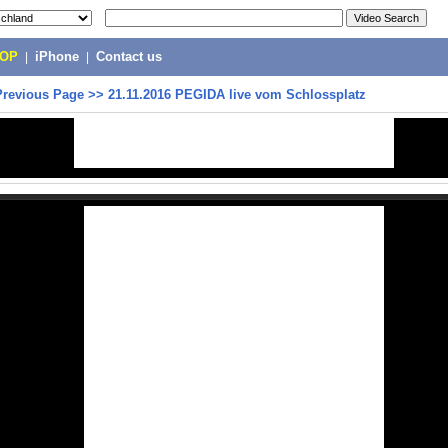
POP
|
iPhone
|
Contact us
Previous Page
>>
21.11.2016 PEGIDA live vom Schlossplatz