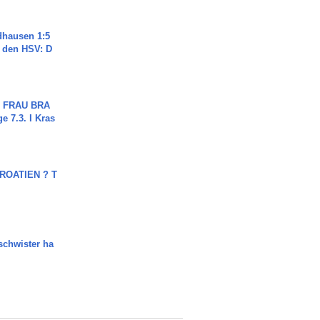
dhausen 1:5
n den HSV: D
ch FRAU BRA
ge 7.3. I Kras
OATIEN ? T
chwister ha