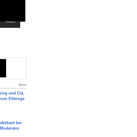
More
ning und Cla
zum Elternge
aktikant bei
 Moderator