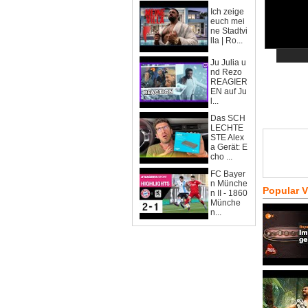
Ich zeige
euch mei
ne Stadtvi
lla | Ro...
Ju Julia u
nd Rezo
REAGIER
EN auf Ju
l...
Das SCH
LECHTE
STE Alex
a Gerät: E
cho ...
FC Bayer
n Münche
Popular 
n II - 1860
Münche
n...