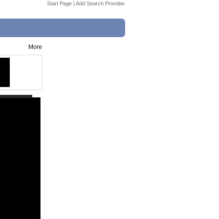
Start Page
|
Add Search Provider
More