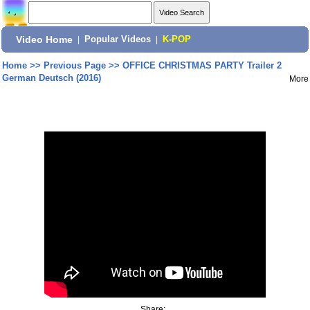
Video Home
|
Popular Videos
|
K-POP
Home
>>
Previous Page
>>
OFFICE CHRISTMAS PARTY Trailer 2
German Deutsch (2016)
More
Share: