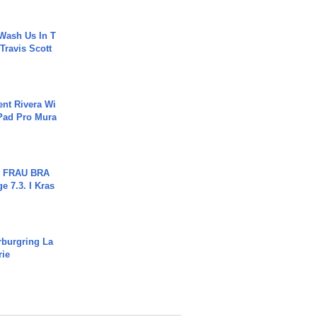
Wash Us In T
 Travis Scott
ent Rivera Wi
Pad Pro Mura
ch FRAU BRA
ge 7.3. I Kras
rburgring La
rie