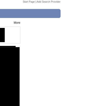
Start Page
|
Add Search Provider
More