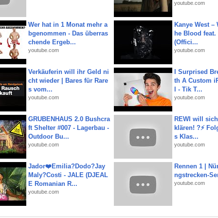
youtube.com
Wer hat in 1 Monat mehr a
Kanye West – 
bgenommen - Das überras
he Blood feat.
chende Ergeb...
(Offici...
youtube.com
youtube.com
Verkäuferin will ihr Geld ni
I Surprised Br
cht wieder | Bares für Rare
th A Custom i
s vom...
l - Tik T...
youtube.com
youtube.com
GRUBENHAUS 2.0 Bushcra
REWI will si
ft Shelter #007 - Lagerbau -
klären! ?⚡️ Fol
Outdoor Bu...
s Klas...
youtube.com
youtube.com
Jador❤️Emilia?Dodo?Jay
Rennen 1 | Nü
Maly?Costi - JALE (DJEAL
ngstrecken-Se
E Romanian R...
youtube.com
youtube.com