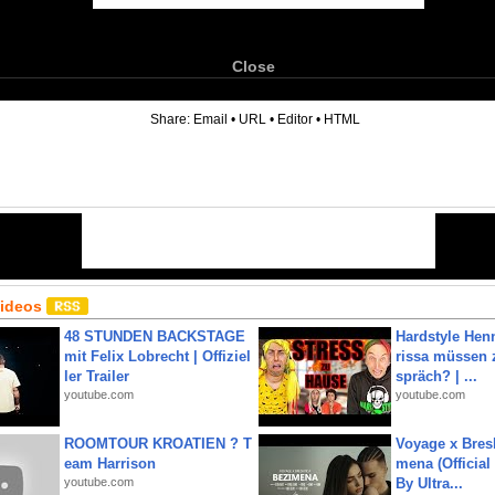
Close
6
Share:
Email
•
URL
•
Editor
•
HTML
Videos
48 STUNDEN BACKSTAGE
Hardstyle Hen
mit Felix Lobrecht | Offiziel
rissa müssen 
ler Trailer
spräch? | ...
youtube.com
youtube.com
ROOMTOUR KROATIEN ? T
Voyage x Bresk
eam Harrison
mena (Official
youtube.com
By Ultra...