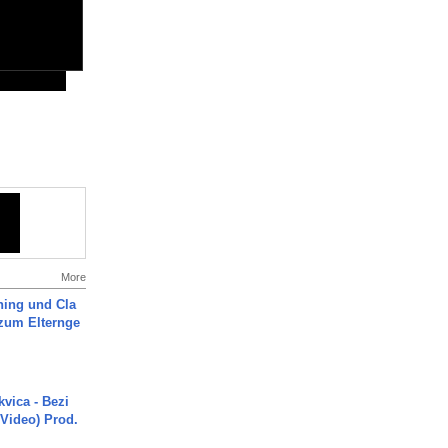
More
ning und Cla
zum Elternge
vica - Bezi
 Video) Prod.