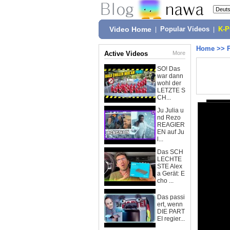
Video Home
|
Popular Videos
|
K-
Home
>>
Active Videos
More
SO! Das
war dann
wohl der
LETZTE S
CH...
Ju Julia u
nd Rezo
REAGIER
EN auf Ju
l...
Das SCH
LECHTE
STE Alex
a Gerät: E
cho ...
Das passi
ert, wenn
DIE PART
EI regier...