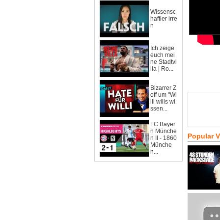
Wissensc
haftler irre
n
Ich zeige
euch mei
ne Stadtvi
lla | Ro...
Bizarrer Z
off um "Wi
lli wills wi
ssen...
FC Bayer
n Münche
Popular 
n II - 1860
Münche
n...