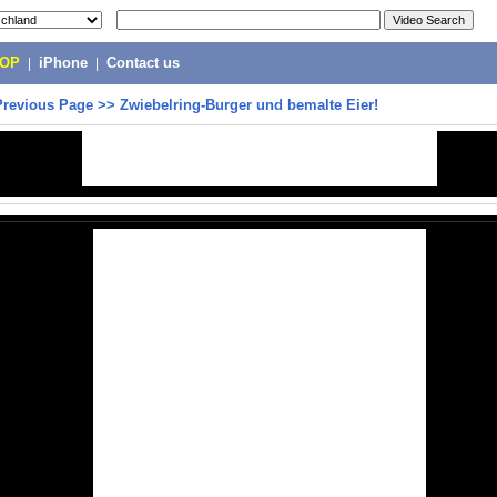
POP
|
iPhone
|
Contact us
Previous Page
>>
Zwiebelring-Burger und bemalte Eier!