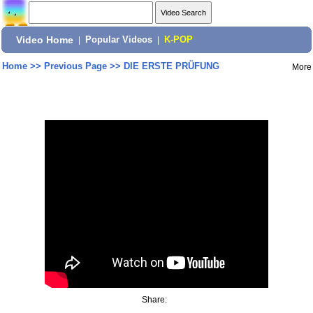
Video Home
|
Popular Videos
|
K-POP
Home
>>
Previous Page
>>
DIE ERSTE PRÜFUNG
More
Share: