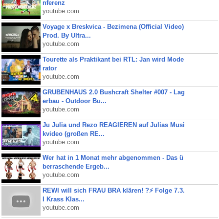
nferenz
youtube.com
Voyage x Breskvica - Bezimena (Official Video)
Prod. By Ultra...
youtube.com
Tourette als Praktikant bei RTL: Jan wird Mode
rator
youtube.com
GRUBENHAUS 2.0 Bushcraft Shelter #007 - Lag
erbau - Outdoor Bu...
youtube.com
Ju Julia und Rezo REAGIEREN auf Julias Musi
kvideo (großen RE...
youtube.com
Wer hat in 1 Monat mehr abgenommen - Das ü
berraschende Ergeb...
youtube.com
REWI will sich FRAU BRA klären! ?⚡️ Folge 7.3.
I Krass Klas...
youtube.com