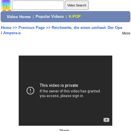
Video Home
|
Popular Videos
|
K-POP
Home
>>
Previous Page
>>
Reichweite, die einen umhaut: Der Ope
l Ampera-e.
More
Share: