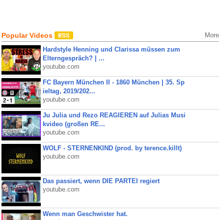
Popular Videos
More
Hardstyle Henning und Clarissa müssen zum
Elterngespräch? | ...
youtube.com
FC Bayern München II - 1860 München | 35. Sp
ieltag, 2019/202...
youtube.com
Ju Julia und Rezo REAGIEREN auf Julias Musi
kvideo (großen RE...
youtube.com
WOLF - STERNENKIND (prod. by terence.killt)
youtube.com
Das passiert, wenn DIE PARTEI regiert
youtube.com
Wenn man Geschwister hat.