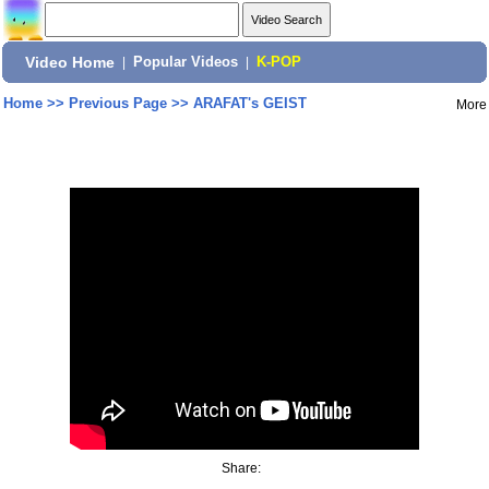
Video Home
|
Popular Videos
|
K-POP
Home
>>
Previous Page
>>
ARAFAT's GEIST
More
Share: