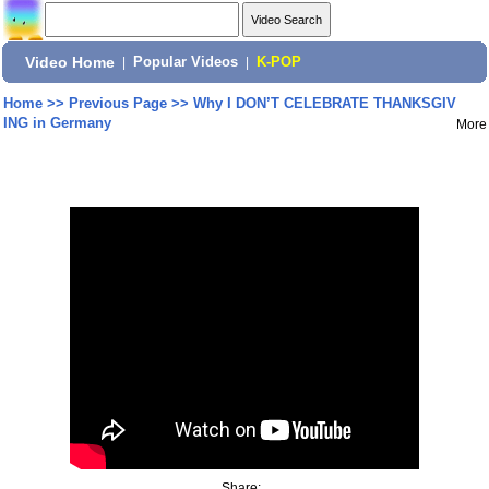
Video Home
|
Popular Videos
|
K-POP
Home
>>
Previous Page
>>
Why I DON’T CELEBRATE THANKSGIV
ING in Germany
More
Share: