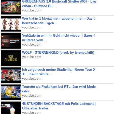
GRUBENHAUS 2.0 Bushcraft Shelter #007 - Lag
erbau - Outdoor Bu...
youtube.com
Wer hat in 1 Monat mehr abgenommen - Das ü
berraschende Ergeb...
youtube.com
Verkäuferin will ihr Geld nicht wieder | Bares f
ür Rares vom...
youtube.com
WOLF - STERNENKIND (prod. by terence.killt)
youtube.com
Ich zeige euch meine Stadtvilla | Room Tour X
XL | Kevin Wolte...
youtube.com
Tourette als Praktikant bei RTL: Jan wird Mode
rator
youtube.com
48 STUNDEN BACKSTAGE mit Felix Lobrecht |
Offizieller Trailer
youtube.com