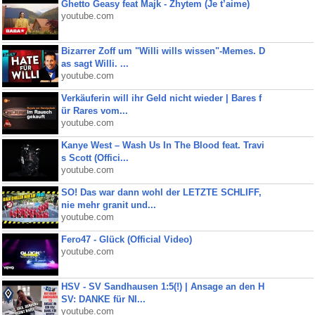
Ghetto Geasy feat Majk - Zhytem (Je t’aime)
youtube.com
Bizarrer Zoff um "Willi wills wissen"-Memes. D
as sagt Willi. ...
youtube.com
Verkäuferin will ihr Geld nicht wieder | Bares f
ür Rares vom...
youtube.com
Kanye West – Wash Us In The Blood feat. Travi
s Scott (Offici...
youtube.com
SO! Das war dann wohl der LETZTE SCHLIFF,
nie mehr granit und...
youtube.com
Fero47 - Glück (Official Video)
youtube.com
HSV - SV Sandhausen 1:5(!) | Ansage an den H
SV: DANKE für NI...
youtube.com