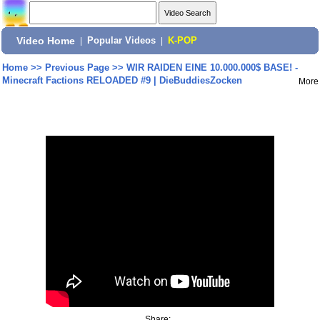
Video Home
|
Popular Videos
|
K-POP
Home
>>
Previous Page
>>
WIR RAIDEN EINE 10.000.000$ BASE! -
Minecraft Factions RELOADED #9 | DieBuddiesZocken
More
Share: