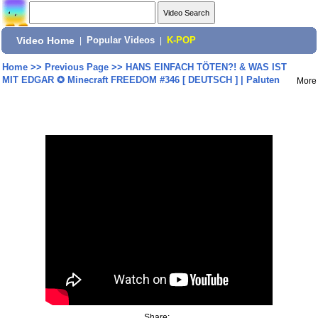
Video Home
|
Popular Videos
|
K-POP
Home
>>
Previous Page
>>
HANS EINFACH TÖTEN?! & WAS IST
MIT EDGAR ✪ Minecraft FREEDOM #346 [ DEUTSCH ] | Paluten
More
Share: