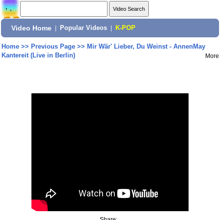
Video Home
|
Popular Videos
|
K-POP
Home
>>
Previous Page
>>
Mir Wär' Lieber, Du Weinst - AnnenMay
Kantereit (Live in Berlin)
More
Share: