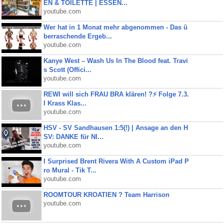
EN & TOILETTE | ESSEN...
youtube.com
Wer hat in 1 Monat mehr abgenommen - Das ü
berraschende Ergeb...
youtube.com
Kanye West – Wash Us In The Blood feat. Travi
s Scott (Offici...
youtube.com
REWI will sich FRAU BRA klären! ?⚡️ Folge 7.3.
I Krass Klas...
youtube.com
HSV - SV Sandhausen 1:5(!) | Ansage an den H
SV: DANKE für NI...
youtube.com
I Surprised Brent Rivera With A Custom iPad P
ro Mural - Tik T...
youtube.com
ROOMTOUR KROATIEN ? Team Harrison
youtube.com