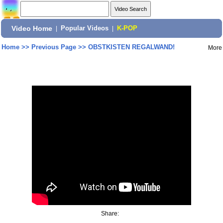
Video Home
|
Popular Videos
|
K-POP
Home
>>
Previous Page
>>
OBSTKISTEN REGALWAND!
More
Share: