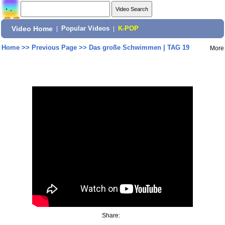
Video Home
|
Popular Videos
|
K-POP
Home
>>
Previous Page
>>
Das große Schwimmen | TAG 19
More
Share: