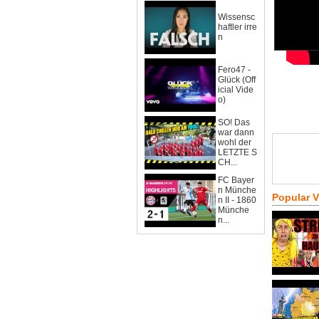
Wissensc
haftler irre
n
Fero47 -
Glück (Off
icial Vide
o)
SO! Das
war dann
wohl der
LETZTE S
CH...
FC Bayer
n Münche
Popular 
n II - 1860
Münche
n...