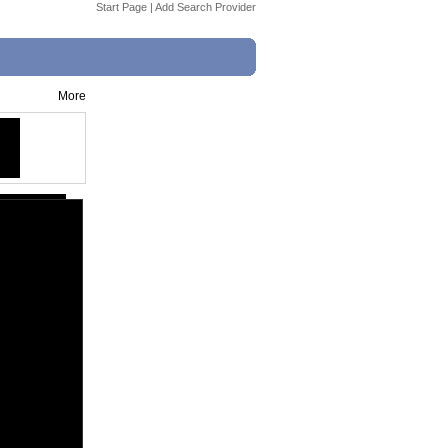
Start Page
|
Add Search Provider
More