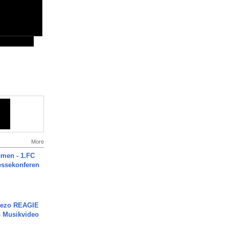
More
men - 1.FC
ressekonferen
Rezo REAGIE
s Musikvideo