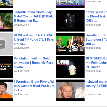
youtube.com
Jador❤️Emilia?Dodo?Jay
Kanye West – 
Maly?Costi - JALE (DJEAL
he Blood feat.
E Romanian R...
(Offici...
youtube.com
youtube.com
REWI will sich FRAU BRA
Gewitter im Ko
klären! ?⚡️ Folge 7.3. I Kras
Studiotour | Te
s Klas...
and ...
youtube.com
youtube.com
Verkäuferin will ihr Geld ni
48 STUNDEN
cht wieder | Bares für Rare
mit Felix Lobre
s vom...
ler Trailer
youtube.com
youtube.com
I Surprised Brent Rivera Wi
I shaved my e
th A Custom iPad Pro Mura
can try EYE
l - Tik T...
S
youtube.com
youtube.com