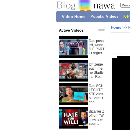
Video Home
|
Popular Videos
|
K-
Home
>>
Active Videos
More
Das passi
ert, wenn
DIE PART
EI regier...
Ich zeige
euch mei
ne Stadtvi
lla | Ro...
Das SCH
LECHTE
STE Alex
a Gerät: E
cho ...
Bizarrer Z
off um "Wi
lli wills wi
ssen...