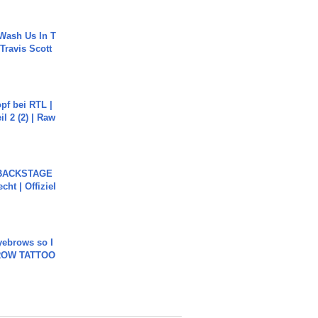
Wash Us In T
 Travis Scott
pf bei RTL |
il 2 (2) | Raw
 BACKSTAGE
cht | Offiziel
yebrows so I
BROW TATTOO