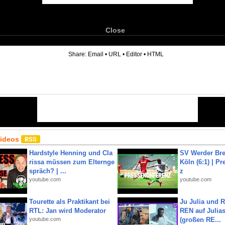
Close
6
Share:
Email
•
URL
•
Editor
•
HTML
Videos
Hardstyle Henning und Cla
SV Werder Bre
rissa müssen zum Elternge
Köln (6:1) | P
spräch? | ...
z
youtube.com
youtube.com
Tourette als Praktikant bei
Ju Julia und 
RTL: Jan wird Moderator
REN auf Julia
youtube.com
(großen RE...