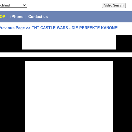
POP
|
iPhone
|
Contact us
Previous Page
>>
TNT CASTLE WARS - DIE PERFEKTE KANONE!