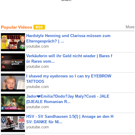
Popular Videos
More
Hardstyle Henning und Clarissa müssen zum
Elterngespräch? | ...
youtube.com
Verkäuferin will ihr Geld nicht wieder | Bares f
ür Rares vom...
youtube.com
I shaved my eyebrows so I can try EYEBROW
TATTOOS
youtube.com
Jador❤️Emilia?Dodo?Jay Maly?Costi - JALE
(DJEALE Romanian R...
youtube.com
HSV - SV Sandhausen 1:5(!) | Ansage an den H
SV: DANKE für NI...
youtube.com