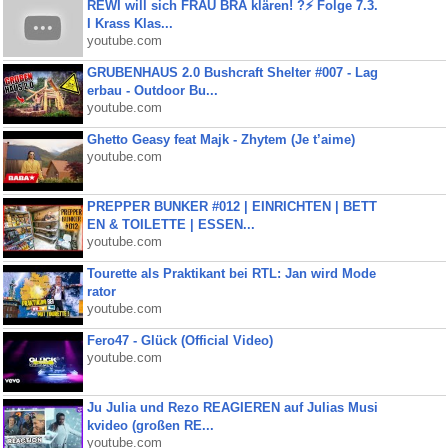
REWI will sich FRAU BRA klären! ?⚡️ Folge 7.3.
I Krass Klas...
youtube.com
GRUBENHAUS 2.0 Bushcraft Shelter #007 - Lag
erbau - Outdoor Bu...
youtube.com
Ghetto Geasy feat Majk - Zhytem (Je t’aime)
youtube.com
PREPPER BUNKER #012 | EINRICHTEN | BETT
EN & TOILETTE | ESSEN...
youtube.com
Tourette als Praktikant bei RTL: Jan wird Mode
rator
youtube.com
Fero47 - Glück (Official Video)
youtube.com
Ju Julia und Rezo REAGIEREN auf Julias Musi
kvideo (großen RE...
youtube.com