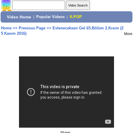
Video Home
|
Popular Videos
|
K-POP
Home
>>
Previous Page
>>
Evleneceksen Gel 65.Bölüm 2.Kısım (2
5 Kasım 2016)
More
Share: