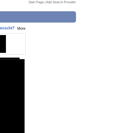
Start Page
|
Add Search Provider
rmischt?
More