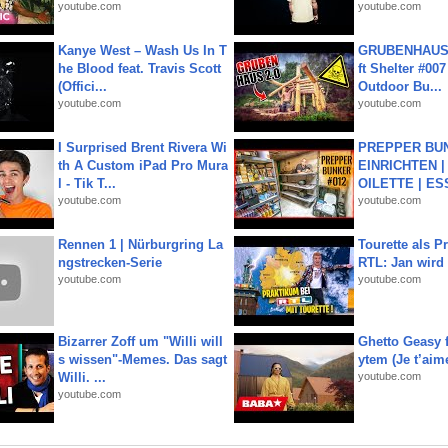
youtube.com
youtube.com
Kanye West – Wash Us In T
GRUBENHAUS 
he Blood feat. Travis Scott
ft Shelter #007
(Offici...
Outdoor Bu...
youtube.com
youtube.com
I Surprised Brent Rivera Wi
PREPPER BUN
th A Custom iPad Pro Mura
EINRICHTEN |
l - Tik T...
OILETTE | ES
youtube.com
youtube.com
Rennen 1 | Nürburgring La
Tourette als Pr
ngstrecken-Serie
RTL: Jan wird
youtube.com
youtube.com
Bizarrer Zoff um "Willi will
Ghetto Geasy f
s wissen"-Memes. Das sagt
ytem (Je t’aim
Willi. ...
youtube.com
youtube.com