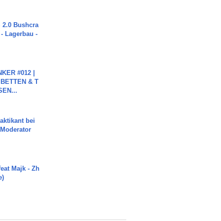
2.0 Bushcra
 - Lagerbau -
KER #012 |
 BETTEN & T
SEN...
aktikant bei
 Moderator
eat Majk - Zh
e)