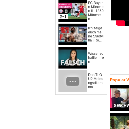
FC Bayer
n Münche
n II - 1860
Münche
n...
Ich zeige
euch mei
ne Stadtvi
lla | Ro...
Wissensc
haftler irre
n
Das TLO
U2 Meinu
Popular 
ngsdilem
ma