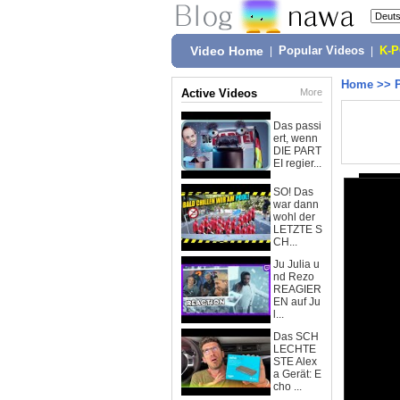
Video Home
|
Popular Videos
|
K-
Home
>>
Active Videos
More
Das passi
ert, wenn
DIE PART
EI regier...
SO! Das
war dann
wohl der
LETZTE S
CH...
Ju Julia u
nd Rezo
REAGIER
EN auf Ju
l...
Das SCH
LECHTE
STE Alex
a Gerät: E
cho ...