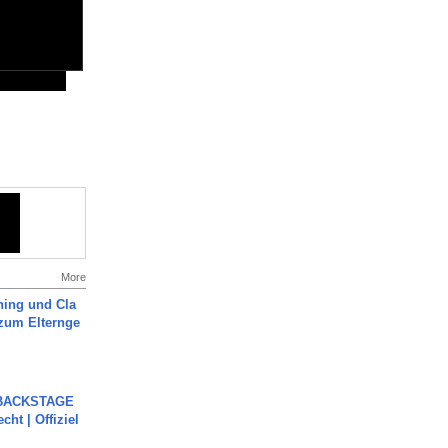
More
ning und Cla
zum Elternge
 BACKSTAGE
cht | Offiziel