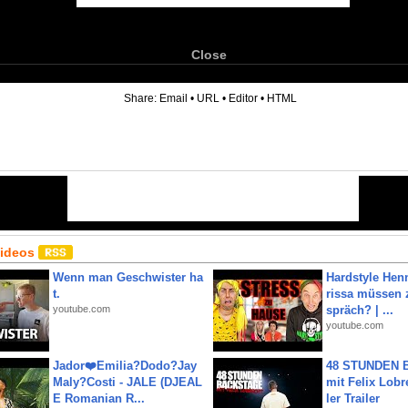
Close
6
Share:
Email
•
URL
•
Editor
•
HTML
Videos
Wenn man Geschwister ha
Hardstyle Hen
t.
rissa müssen 
youtube.com
spräch? | ...
youtube.com
Jador❤️Emilia?Dodo?Jay
48 STUNDEN
Maly?Costi - JALE (DJEAL
mit Felix Lobre
E Romanian R...
ler Trailer