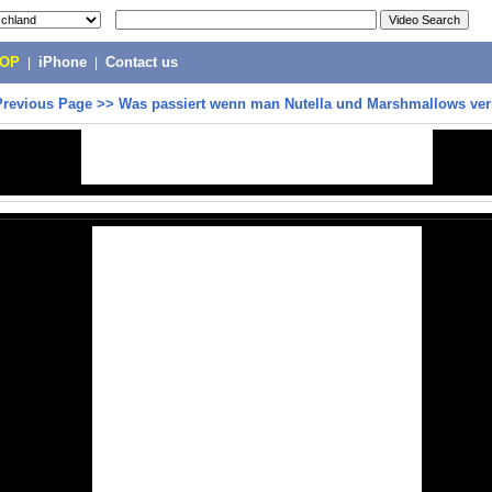
POP
|
iPhone
|
Contact us
Previous Page
>>
Was passiert wenn man Nutella und Marshmallows ve