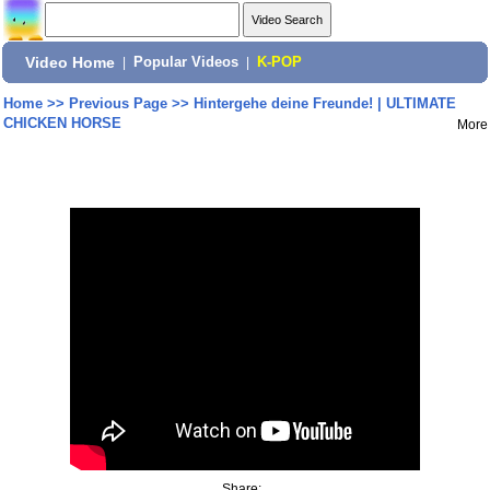
Video Home
|
Popular Videos
|
K-POP
Home
>>
Previous Page
>>
Hintergehe deine Freunde! | ULTIMATE
CHICKEN HORSE
More
Share: