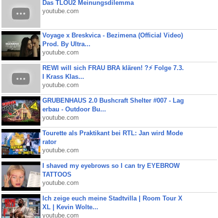
Das TLOU2 Meinungsdilemma
youtube.com
Voyage x Breskvica - Bezimena (Official Video)
Prod. By Ultra...
youtube.com
REWI will sich FRAU BRA klären! ?⚡️ Folge 7.3.
I Krass Klas...
youtube.com
GRUBENHAUS 2.0 Bushcraft Shelter #007 - Lag
erbau - Outdoor Bu...
youtube.com
Tourette als Praktikant bei RTL: Jan wird Mode
rator
youtube.com
I shaved my eyebrows so I can try EYEBROW
TATTOOS
youtube.com
Ich zeige euch meine Stadtvilla | Room Tour X
XL | Kevin Wolte...
youtube.com