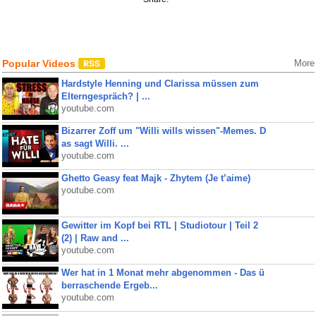
Popular Videos
More
Hardstyle Henning und Clarissa müssen zum
Elterngespräch? | ...
youtube.com
Bizarrer Zoff um "Willi wills wissen"-Memes. D
as sagt Willi. ...
youtube.com
Ghetto Geasy feat Majk - Zhytem (Je t’aime)
youtube.com
Gewitter im Kopf bei RTL | Studiotour | Teil 2
(2) | Raw and ...
youtube.com
Wer hat in 1 Monat mehr abgenommen - Das ü
berraschende Ergeb...
youtube.com