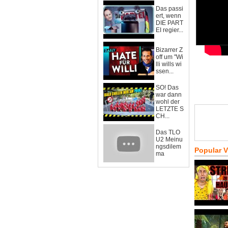
Das passi
ert, wenn
DIE PART
EI regier...
Bizarrer Z
off um "Wi
lli wills wi
ssen...
SO! Das
war dann
wohl der
LETZTE S
CH...
Das TLO
U2 Meinu
ngsdilem
Popular 
ma