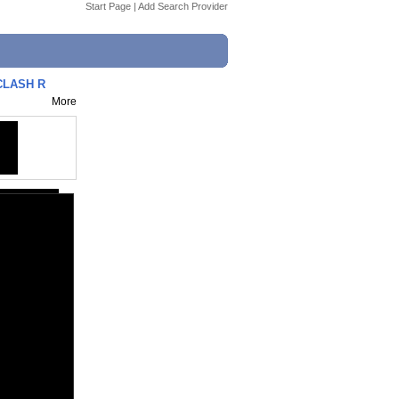
Start Page
|
Add Search Provider
 CLASH R
More