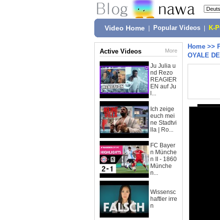
Video Home
|
Popular Videos
|
K-
Home
>>
Active Videos
More
OYALE D
Ju Julia u
nd Rezo
REAGIER
EN auf Ju
l...
Ich zeige
euch mei
ne Stadtvi
lla | Ro...
FC Bayer
n Münche
n II - 1860
Münche
n...
Wissensc
haftler irre
n