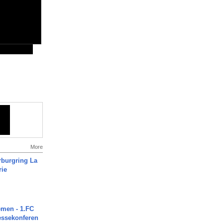
More
rburgring La
rie
men - 1.FC
ressekonferen