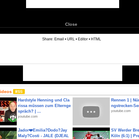
Close
6
Share:
Email
•
URL
•
Editor
•
HTML
Videos
Hardstyle Henning und Cla
Rennen 1 | Nü
rissa müssen zum Elternge
ngstrecken-Se
spräch? | ...
youtube.com
youtube.com
Jador❤️Emilia?Dodo?Jay
SV Werder Bre
Maly?Costi - JALE (DJEAL
Köln (6:1) | P