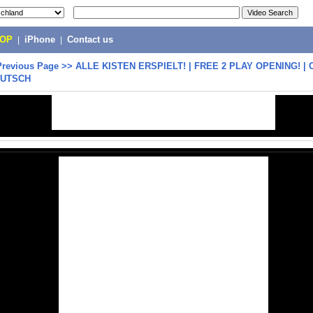
POP
|
iPhone
|
Contact us
Previous Page
>>
ALLE KISTEN ERSPIELT! | FREE 2 PLAY OPENING! |
EUTSCH