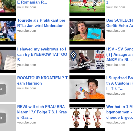
E Romanian R...
z
youtube.com
youtube.com
Tourette als Praktikant bei
Das SCHLECH
RTL: Jan wird Moderator
Gerät: Echo A
youtube.com
youtube.com
I shaved my eyebrows so I
HSV - SV San
can try EYEBROW TATTOO
(!) | Ansage a
S
ANKE für NI...
youtube.com
youtube.com
ROOMTOUR KROATIEN ? T
I Surprised Br
eam Harrison
th A Custom i
youtube.com
l - Tik T...
youtube.com
REWI will sich FRAU BRA
Wer hat in 1 
klären! ?⚡️ Folge 7.3. I Kras
bgenommen - 
s Klas...
chende Ergeb.
youtube.com
youtube.com