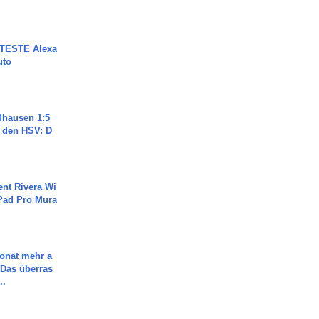
TESTE Alexa
uto
dhausen 1:5
n den HSV: D
ent Rivera Wi
Pad Pro Mura
Monat mehr a
Das überras
..