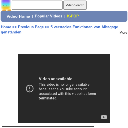
Video Home
|
Popular Videos
|
K-POP
Home
>>
Previous Page
>>
5 versteckte Funktionen von Alltagsge
genständen
More
Share: