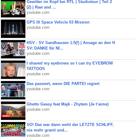
Gewitter im Kopf bei RTL | Studiotour | Teil 2
(2) | Raw and ...
youtube.com
GPS III Space Vehicle 03 Mission
youtube.com
HSV - SV Sandhausen 1:5(!) | Ansage an den H
SV: DANKE für NI...
youtube.com
I shaved my eyebrows so I can try EYEBROW
TATTOOS
youtube.com
Das passiert, wenn DIE PARTEI regiert
youtube.com
Ghetto Geasy feat Majk - Zhytem (Je t’aime)
youtube.com
SO! Das war dann wohl der LETZTE SCHLIFF,
nie mehr granit und...
youtube.com