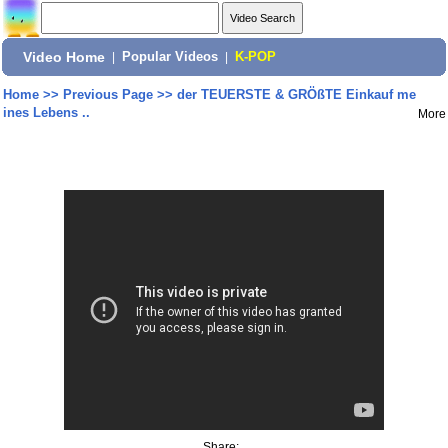
Video Home
|
Popular Videos
|
K-POP
Home
>>
Previous Page
>>
der TEUERSTE & GRÖßTE Einkauf me
ines Lebens ..
More
Share: