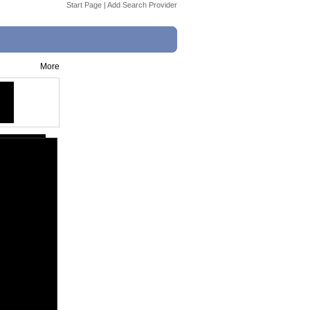
Start Page
|
Add Search Provider
More