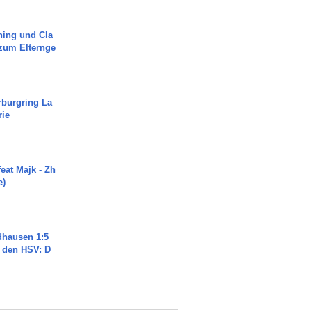
ning und Cla
zum Elternge
rburgring La
rie
eat Majk - Zh
e)
dhausen 1:5
n den HSV: D