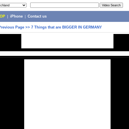
POP
|
iPhone
|
Contact us
Previous Page
>>
7 Things that are BIGGER IN GERMANY