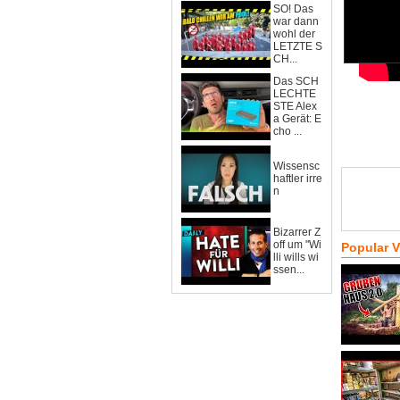
SO! Das
war dann
wohl der
LETZTE S
CH...
Das SCH
LECHTE
STE Alex
a Gerät: E
cho ...
Wissensc
haftler irre
n
Bizarrer Z
off um "Wi
Popular 
lli wills wi
ssen...