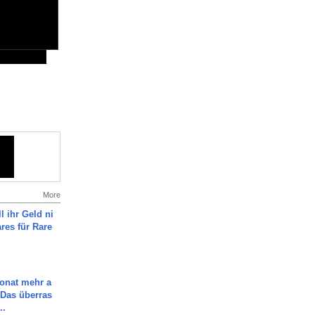
More
l ihr Geld ni
ares für Rare
Monat mehr a
Das überras
..