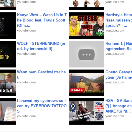
youtube.com
youtube.com
Kanye West – Wash Us In T
Hardstyle Hen
he Blood feat. Travis Scott
rissa müssen 
(Offici...
spräch? | ...
youtube.com
youtube.com
WOLF - STERNENKIND (pr
Rennen 1 | Nü
od. by terence.killt)
ngstrecken-Se
youtube.com
youtube.com
Wenn man Geschwister ha
Ghetto Geasy f
t.
ytem (Je t’aim
youtube.com
youtube.com
I shaved my eyebrows so I
HSV - SV San
can try EYEBROW TATTOO
(!) | Ansage a
S
ANKE für NI...
youtube.com
youtube.com