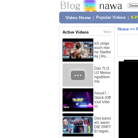
Video Home
|
Popular Videos
|
K-
Home
>>
Active Videos
More
Ich zeige
euch mei
ne Stadtvi
lla | Ro...
Das TLO
U2 Meinu
ngsdilem
ma
Fero47 -
Glück (Off
icial Vide
o)
Das passi
ert, wenn
DIE PART
EI regier...