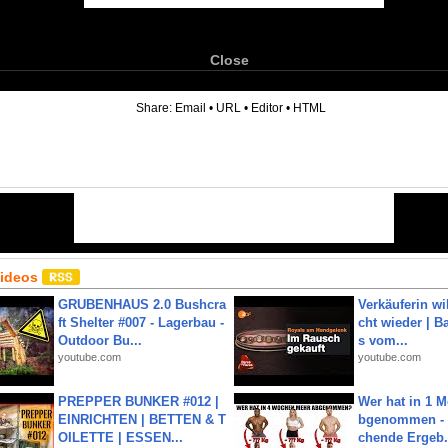
Close
6
Share:
Email
•
URL
•
Editor
•
HTML
Videos
GRUBENHAUS 2.0 Bushcra
Verkäuferin wil
ft Shelter #007 - Lagerbau -
cht wieder | B
Outdoor Bu...
s vom...
youtube.com
youtube.com
PREPPER BUNKER #012 |
Wer hat in 1 
EINRICHTEN | BETTEN & T
bgenommen - 
OILETTE | ESSEN...
chende Ergeb.