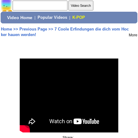
Video Home
|
Popular Videos
|
K-POP
Home
>>
Previous Page
>>
7 Coole Erfindungen die dich vom Hoc
ker hauen werden!
More
Share: