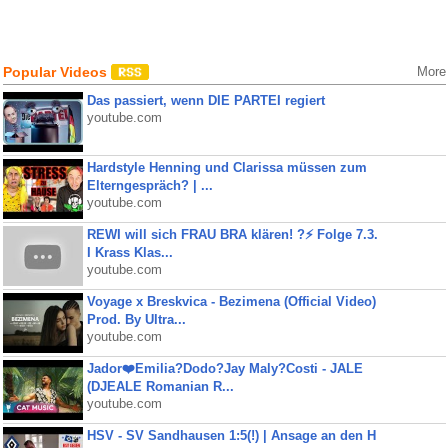
Popular Videos
More
Das passiert, wenn DIE PARTEI regiert
youtube.com
Hardstyle Henning und Clarissa müssen zum
Elterngespräch? | ...
youtube.com
REWI will sich FRAU BRA klären! ?⚡️ Folge 7.3.
I Krass Klas...
youtube.com
Voyage x Breskvica - Bezimena (Official Video)
Prod. By Ultra...
youtube.com
Jador❤️Emilia?Dodo?Jay Maly?Costi - JALE
(DJEALE Romanian R...
youtube.com
HSV - SV Sandhausen 1:5(!) | Ansage an den H