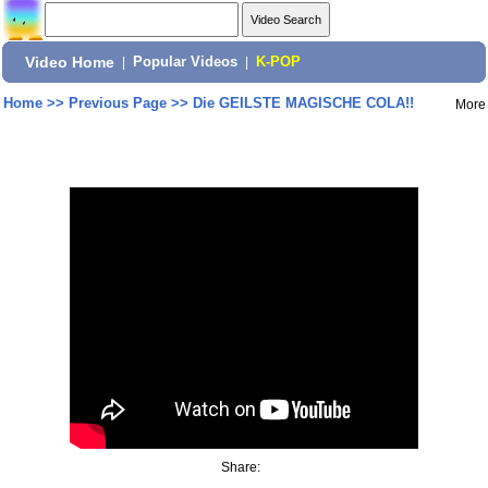
Video Home
|
Popular Videos
|
K-POP
Home
>>
Previous Page
>>
Die GEILSTE MAGISCHE COLA!!
More
Share: