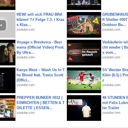
REWI will sich FRAU BRA
GRUBENHAUS 
klären! ?⚡️ Folge 7.3. I Kras
ft Shelter #007
s Klas...
Outdoor Bu...
youtube.com
youtube.com
Voyage x Breskvica - Bezi
Verkäuferin wil
mena (Official Video) Prod.
cht wieder | B
By Ultra...
s vom...
youtube.com
youtube.com
Kanye West – Wash Us In T
SV Werder Bre
he Blood feat. Travis Scott
Köln (6:1) | P
(Offici...
z
youtube.com
youtube.com
PREPPER BUNKER #012 |
48 STUNDEN
EINRICHTEN | BETTEN & T
mit Felix Lobre
OILETTE | ESSEN...
ler Trailer
youtube.com
youtube.com