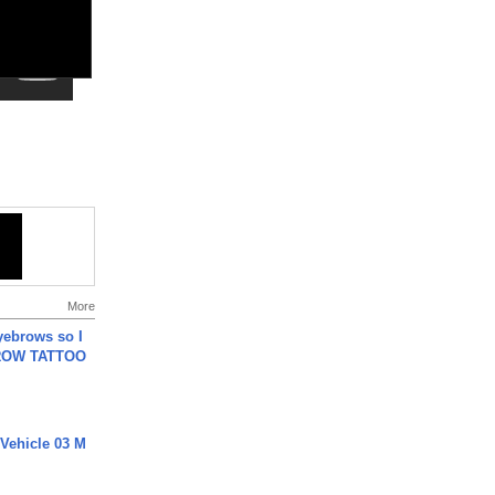
More
yebrows so I
BROW TATTOO
 Vehicle 03 M