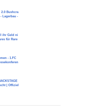
2.0 Bushcra
 - Lagerbau -
l ihr Geld ni
ares für Rare
men - 1.FC
ressekonferen
 BACKSTAGE
cht | Offiziel