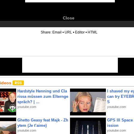
Close
6
Share:
Email
•
URL
•
Editor
•
HTML
Videos
Hardstyle Henning und Cla
I shaved my e
rissa müssen zum Elternge
can try EYE
spräch? | ...
S
youtube.com
youtube.com
Ghetto Geasy feat Majk - Zh
GPS III Space
ytem (Je t’aime)
ission
youtube.com
youtube.com