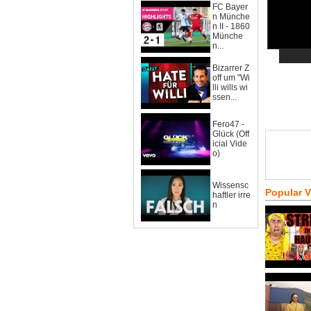
FC Bayer
n Münche
n II - 1860
Münche
n...
Bizarrer Z
off um "Wi
lli wills wi
ssen...
Fero47 -
Glück (Off
icial Vide
o)
Wissensc
Popular 
haftler irre
n