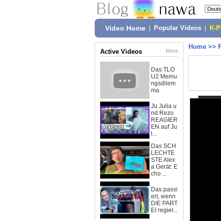
Video Home
|
Popular Videos
|
K-
Home
>>
Active Videos
More
Das TLO
U2 Meinu
ngsdilem
ma
Ju Julia u
nd Rezo
REAGIER
EN auf Ju
l...
Das SCH
LECHTE
STE Alex
a Gerät: E
cho ...
Das passi
ert, wenn
DIE PART
EI regier...