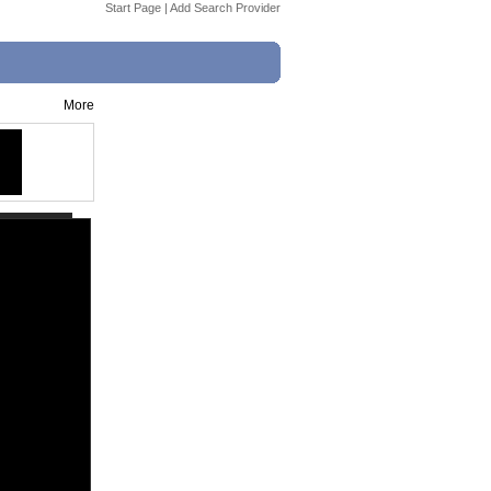
Start Page
|
Add Search Provider
More