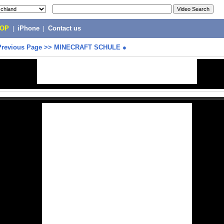
POP
|
iPhone
|
Contact us
Previous Page
>>
MINECRAFT SCHULE ●