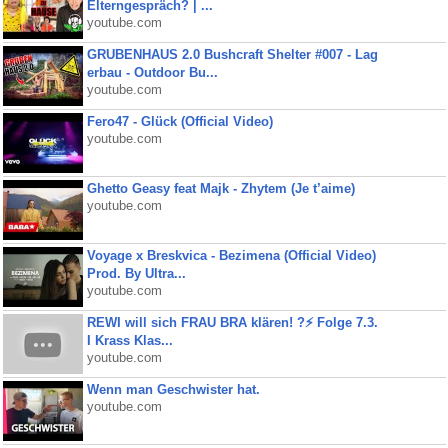
Elterngespräch? | ...
youtube.com
GRUBENHAUS 2.0 Bushcraft Shelter #007 - Lag
erbau - Outdoor Bu...
youtube.com
Fero47 - Glück (Official Video)
youtube.com
Ghetto Geasy feat Majk - Zhytem (Je t’aime)
youtube.com
Voyage x Breskvica - Bezimena (Official Video)
Prod. By Ultra...
youtube.com
REWI will sich FRAU BRA klären! ?⚡️ Folge 7.3.
I Krass Klas...
youtube.com
Wenn man Geschwister hat.
youtube.com