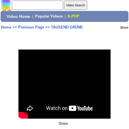
Video Home
|
Popular Videos
|
K-POP
Home
>>
Previous Page
>>
TAUSEND GRÜNE
More
Share: