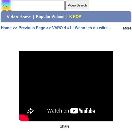
Video Home
|
Popular Videos
|
K-POP
Home
>>
Previous Page
>>
VARO 4 #1 | Wenn ich du wäre...
More
Share: