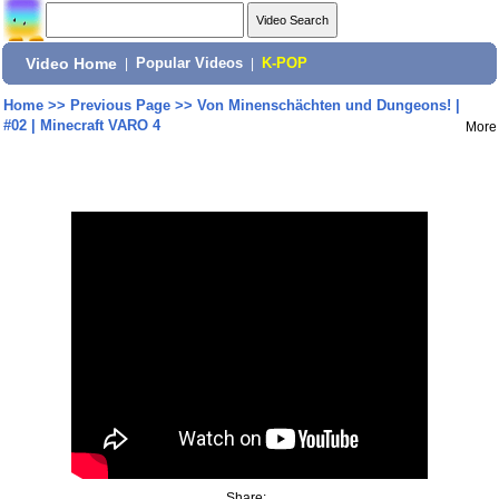
Video Home
|
Popular Videos
|
K-POP
Home
>>
Previous Page
>>
Von Minenschächten und Dungeons! |
#02 | Minecraft VARO 4
More
Share: