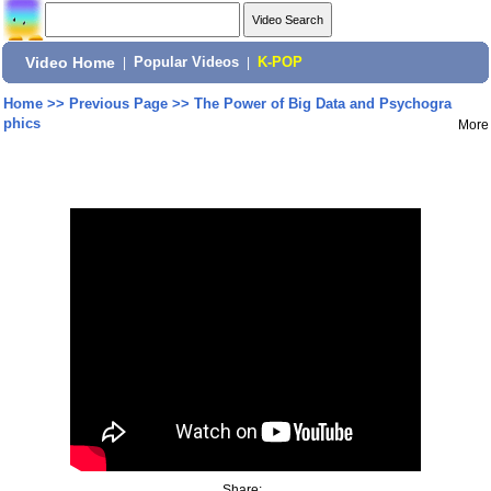
Video Home
|
Popular Videos
|
K-POP
Home
>>
Previous Page
>>
The Power of Big Data and Psychogra
phics
More
Share: