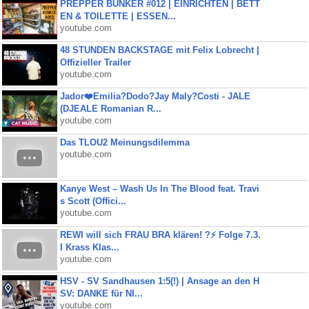
PREPPER BUNKER #012 | EINRICHTEN | BETT
EN & TOILETTE | ESSEN...
youtube.com
48 STUNDEN BACKSTAGE mit Felix Lobrecht |
Offizieller Trailer
youtube.com
Jador❤️Emilia?Dodo?Jay Maly?Costi - JALE
(DJEALE Romanian R...
youtube.com
Das TLOU2 Meinungsdilemma
youtube.com
Kanye West – Wash Us In The Blood feat. Travi
s Scott (Offici...
youtube.com
REWI will sich FRAU BRA klären! ?⚡️ Folge 7.3.
I Krass Klas...
youtube.com
HSV - SV Sandhausen 1:5(!) | Ansage an den H
SV: DANKE für NI...
youtube.com