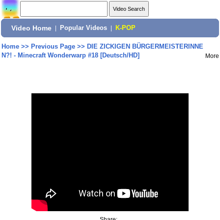
Video Home
|
Popular Videos
|
K-POP
Home
>>
Previous Page
>>
DIE ZICKIGEN BÜRGERMEISTERINNE
N?! - Minecraft Wonderwarp #18 [Deutsch/HD]
More
Share: