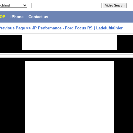
POP
|
iPhone
|
Contact us
Previous Page
>>
JP Performance - Ford Focus RS | Ladeluftkühler