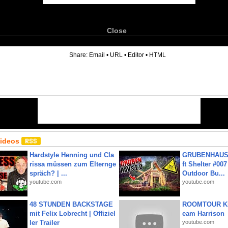
Close
6
Share:
Email
•
URL
•
Editor
•
HTML
Videos
Hardstyle Henning und Cla
GRUBENHAUS 
rissa müssen zum Elternge
ft Shelter #007
spräch? | ...
Outdoor Bu...
youtube.com
youtube.com
48 STUNDEN BACKSTAGE
ROOMTOUR KR
mit Felix Lobrecht | Offiziel
eam Harrison
ler Trailer
youtube.com