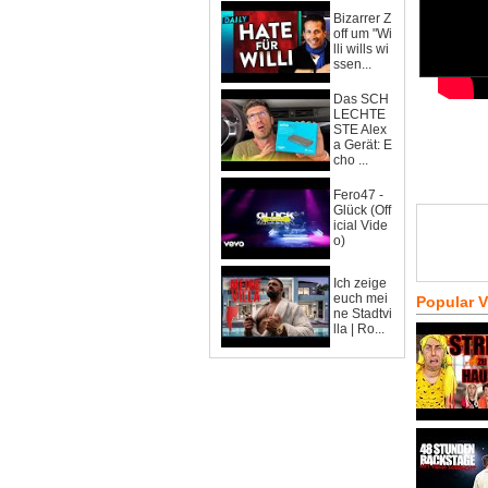
Bizarrer Z
off um "Wi
lli wills wi
ssen...
Das SCH
LECHTE
STE Alex
a Gerät: E
cho ...
Fero47 -
Glück (Off
icial Vide
o)
Ich zeige
euch mei
Popular 
ne Stadtvi
lla | Ro...