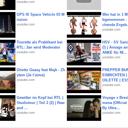
youtube.com
GPS III Space Vehicle 03 M
Wer hat in 1 
ission
bgenommen - 
youtube.com
chende Ergeb.
youtube.com
Tourette als Praktikant bei
HSV - SV San
RTL: Jan wird Moderator
(!) | Ansage a
youtube.com
ANKE für NI...
youtube.com
Ghetto Geasy feat Majk - Zh
PREPPER BUN
ytem (Je t’aime)
EINRICHTEN |
youtube.com
OILETTE | ES
youtube.com
Gewitter im Kopf bei RTL |
Voyage x Bresk
Studiotour | Teil 2 (2) | Raw
mena (Official
and ...
By Ultra...
youtube.com
youtube.com