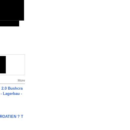
More
2.0 Bushcra
 - Lagerbau -
OATIEN ? T