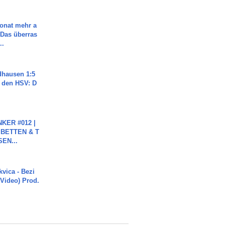
Monat mehr a
Das überras
..
dhausen 1:5
n den HSV: D
KER #012 |
 BETTEN & T
SEN...
vica - Bezi
 Video) Prod.