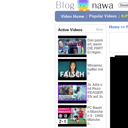
Video Home
|
Popular Videos
|
K-
Home
>>
Active Videos
More
Das passi
ert, wenn
DIE PART
EI regier...
Wissensc
haftler irre
n
Ju Julia u
nd Rezo
REAGIER
EN auf Ju
l...
FC Bayer
n Münche
n II - 1860
Münche
n...