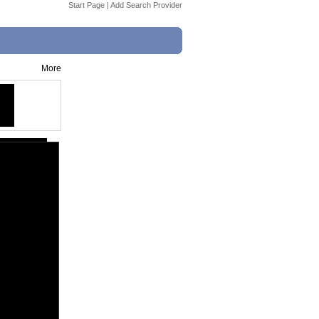
Start Page
|
Add Search Provider
More