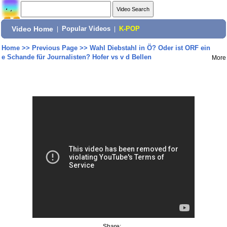
Video Home
|
Popular Videos
|
K-POP
Home
>>
Previous Page
>>
Wahl Diebstahl in Ö? Oder ist ORF ein
e Schande für Journalisten? Hofer vs v d Bellen
More
Share: