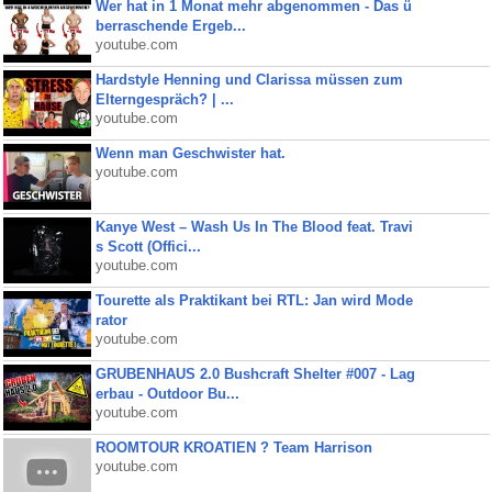
Wer hat in 1 Monat mehr abgenommen - Das ü
berraschende Ergeb...
youtube.com
Hardstyle Henning und Clarissa müssen zum
Elterngespräch? | ...
youtube.com
Wenn man Geschwister hat.
youtube.com
Kanye West – Wash Us In The Blood feat. Travi
s Scott (Offici...
youtube.com
Tourette als Praktikant bei RTL: Jan wird Mode
rator
youtube.com
GRUBENHAUS 2.0 Bushcraft Shelter #007 - Lag
erbau - Outdoor Bu...
youtube.com
ROOMTOUR KROATIEN ? Team Harrison
youtube.com