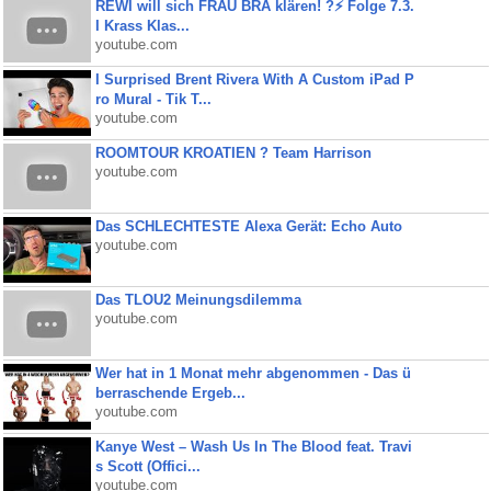
REWI will sich FRAU BRA klären! ?⚡️ Folge 7.3.
I Krass Klas...
youtube.com
I Surprised Brent Rivera With A Custom iPad P
ro Mural - Tik T...
youtube.com
ROOMTOUR KROATIEN ? Team Harrison
youtube.com
Das SCHLECHTESTE Alexa Gerät: Echo Auto
youtube.com
Das TLOU2 Meinungsdilemma
youtube.com
Wer hat in 1 Monat mehr abgenommen - Das ü
berraschende Ergeb...
youtube.com
Kanye West – Wash Us In The Blood feat. Travi
s Scott (Offici...
youtube.com