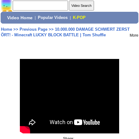
Video Home
|
Popular Videos
|
K-POP
Home
>>
Previous Page
>>
10.000.000 DAMAGE SCHWERT ZERST
ÖRT! - Minecraft LUCKY BLOCK BATTLE | Tom Shuffle
More
Share: