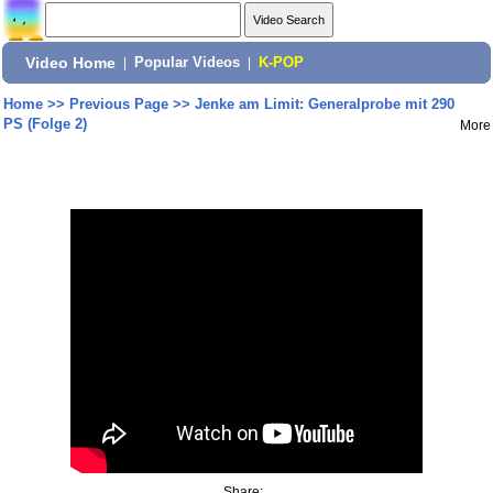
Video Home
|
Popular Videos
|
K-POP
Home
>>
Previous Page
>>
Jenke am Limit: Generalprobe mit 290
PS (Folge 2)
More
Share: