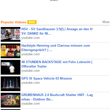
Popular Videos
More
HSV - SV Sandhausen 1:5(!) | Ansage an den H
SV: DANKE für NI...
youtube.com
Hardstyle Henning und Clarissa müssen zum
Elterngespräch? | ...
youtube.com
48 STUNDEN BACKSTAGE mit Felix Lobrecht |
Offizieller Trailer
youtube.com
GPS III Space Vehicle 03 Mission
youtube.com
GRUBENHAUS 2.0 Bushcraft Shelter #007 - Lag
erbau - Outdoor Bu...
youtube.com