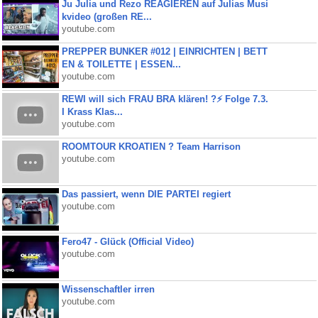
Ju Julia und Rezo REAGIEREN auf Julias Musi
kvideo (großen RE...
youtube.com
PREPPER BUNKER #012 | EINRICHTEN | BETT
EN & TOILETTE | ESSEN...
youtube.com
REWI will sich FRAU BRA klären! ?⚡️ Folge 7.3.
I Krass Klas...
youtube.com
ROOMTOUR KROATIEN ? Team Harrison
youtube.com
Das passiert, wenn DIE PARTEI regiert
youtube.com
Fero47 - Glück (Official Video)
youtube.com
Wissenschaftler irren
youtube.com