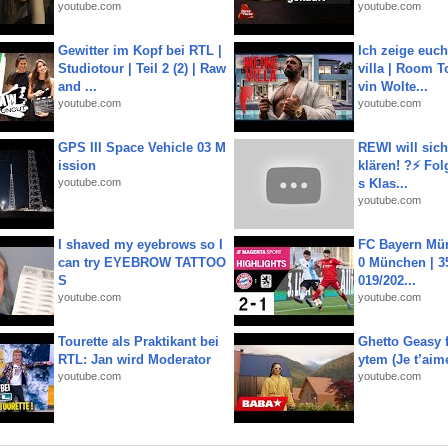
youtube.com
youtube.com
Gewitter im Kopf bei RTL |
Ich zeige euc
Studiotour | Teil 2 (2) | Raw
villa | Room T
and ...
vin Wolte...
youtube.com
youtube.com
GPS III Space Vehicle 03 M
REWI will si
ission
klären! ?⚡️ Fol
youtube.com
s Klas...
youtube.com
I shaved my eyebrows so I
FC Bayern Mün
can try EYEBROW TATTOO
0 München | 35
S
019/202...
youtube.com
youtube.com
Tourette als Praktikant bei
Ghetto Geasy f
RTL: Jan wird Moderator
ytem (Je t’aim
youtube.com
youtube.com