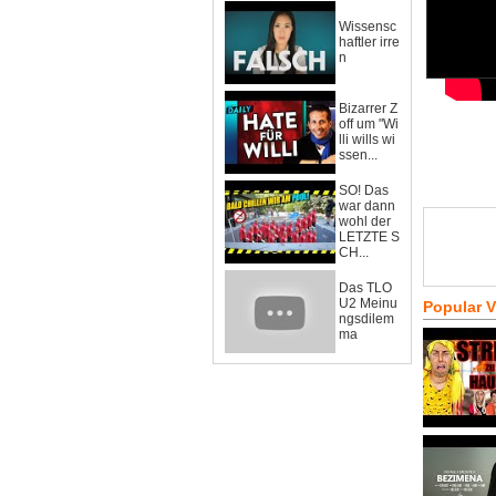
Wissensc
haftler irre
n
Bizarrer Z
off um "Wi
lli wills wi
ssen...
SO! Das
war dann
wohl der
LETZTE S
CH...
Das TLO
U2 Meinu
Popular 
ngsdilem
ma