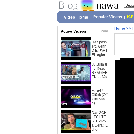
Video Home
|
Popular Videos
|
K-
Home
>>
Active Videos
More
Das passi
ert, wenn
DIE PART
EI regier...
Ju Julia u
nd Rezo
REAGIER
EN auf Ju
l...
Fero47 -
Glück (Off
icial Vide
o)
Das SCH
LECHTE
STE Alex
a Gerät: E
cho ...