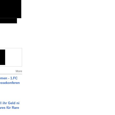
More
men - 1.FC
ressekonferen
l ihr Geld ni
ares für Rare