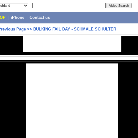
POP
|
iPhone
|
Contact us
Previous Page
>>
BULKING FAIL DAY - SCHMALE SCHULTER