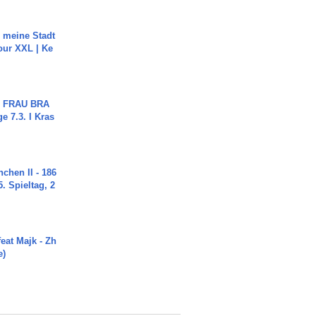
h meine Stadt
our XXL | Ke
ch FRAU BRA
ge 7.3. I Kras
chen II - 186
. Spieltag, 2
eat Majk - Zh
e)