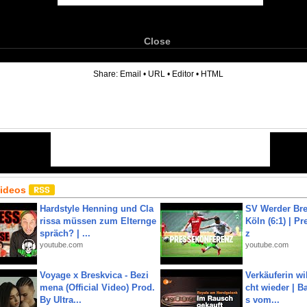
Close
6
Share:
Email
•
URL
•
Editor
•
HTML
Videos
Hardstyle Henning und Cla
SV Werder Bre
rissa müssen zum Elternge
Köln (6:1) | P
spräch? | ...
z
youtube.com
youtube.com
Voyage x Breskvica - Bezi
Verkäuferin wil
mena (Official Video) Prod.
cht wieder | B
By Ultra...
s vom...