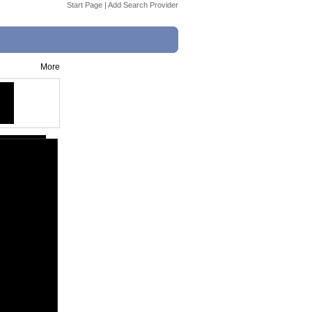
Start Page
|
Add Search Provider
More