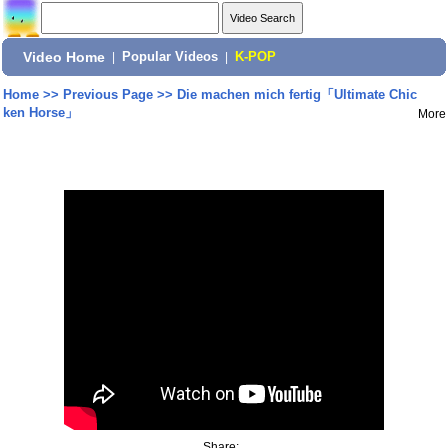
Video Home
|
Popular Videos
|
K-POP
Home
>>
Previous Page
>>
Die machen mich fertig「Ultimate Chic
ken Horse」
More
Share: