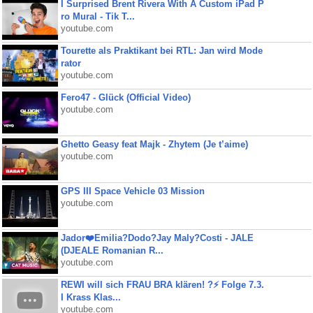
I Surprised Brent Rivera With A Custom iPad P
ro Mural - Tik T...
youtube.com
Tourette als Praktikant bei RTL: Jan wird Mode
rator
youtube.com
Fero47 - Glück (Official Video)
youtube.com
Ghetto Geasy feat Majk - Zhytem (Je t’aime)
youtube.com
GPS III Space Vehicle 03 Mission
youtube.com
Jador❤️Emilia?Dodo?Jay Maly?Costi - JALE
(DJEALE Romanian R...
youtube.com
REWI will sich FRAU BRA klären! ?⚡️ Folge 7.3.
I Krass Klas...
youtube.com