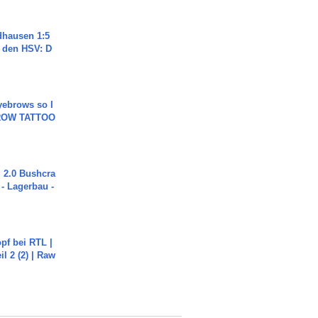
dhausen 1:5
n den HSV: D
yebrows so I
BROW TATTOO
2.0 Bushcra
 - Lagerbau -
pf bei RTL |
il 2 (2) | Raw