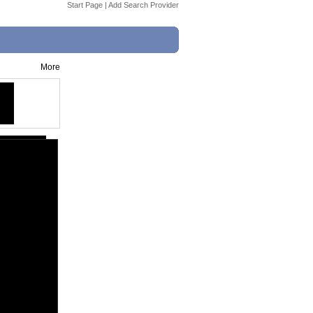
Start Page
|
Add Search Provider
More