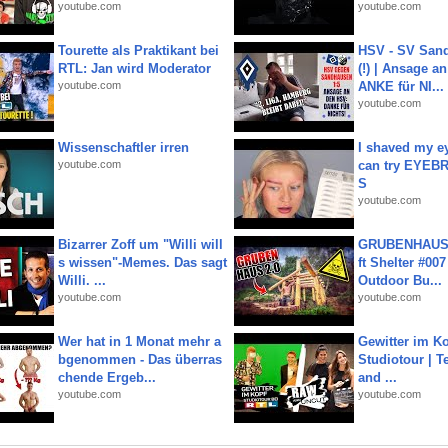
youtube.com
youtube.com
Tourette als Praktikant bei
HSV - SV San
RTL: Jan wird Moderator
(!) | Ansage a
youtube.com
ANKE für NI...
youtube.com
Wissenschaftler irren
I shaved my e
youtube.com
can try EYE
S
youtube.com
Bizarrer Zoff um "Willi will
GRUBENHAUS 
s wissen"-Memes. Das sagt
ft Shelter #007
Willi. ...
Outdoor Bu...
youtube.com
youtube.com
Wer hat in 1 Monat mehr a
Gewitter im Ko
bgenommen - Das überras
Studiotour | Te
chende Ergeb...
and ...
youtube.com
youtube.com