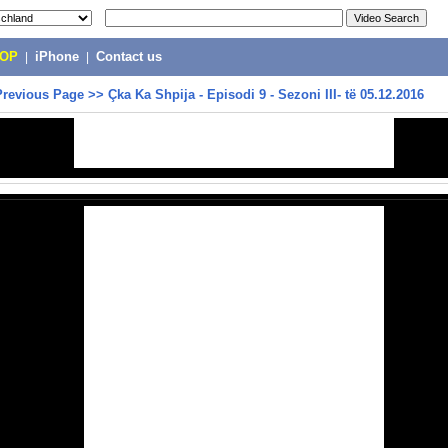
POP
|
iPhone
|
Contact us
Previous Page
>>
Çka Ka Shpija - Episodi 9 - Sezoni III- të 05.12.2016