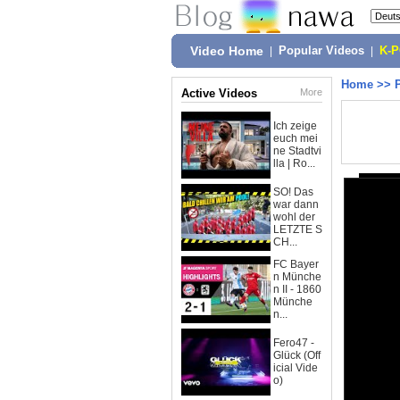
Video Home
|
Popular Videos
|
K-
Home
>>
Active Videos
More
Ich zeige
euch mei
ne Stadtvi
lla | Ro...
SO! Das
war dann
wohl der
LETZTE S
CH...
FC Bayer
n Münche
n II - 1860
Münche
n...
Fero47 -
Glück (Off
icial Vide
o)