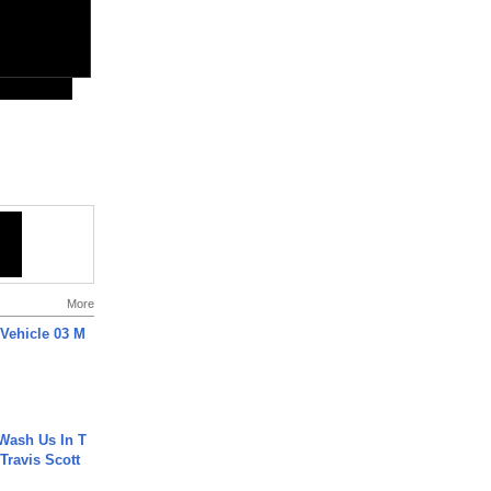
More
 Vehicle 03 M
Wash Us In T
 Travis Scott