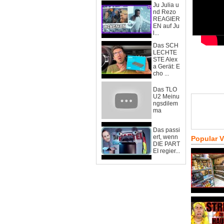
Ju Julia u
nd Rezo
REAGIER
EN auf Ju
l...
Das SCH
LECHTE
STE Alex
a Gerät: E
cho ...
Das TLO
U2 Meinu
ngsdilem
ma
Das passi
ert, wenn
Popular 
DIE PART
EI regier...