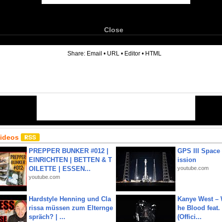
Close
6
Share:
Email
•
URL
•
Editor
•
HTML
Videos
PREPPER BUNKER #012 |
GPS III Space
EINRICHTEN | BETTEN & T
ission
OILETTE | ESSEN...
youtube.com
youtube.com
Hardstyle Henning und Cla
Kanye West – 
rissa müssen zum Elternge
he Blood feat.
spräch? | ...
(Offici...