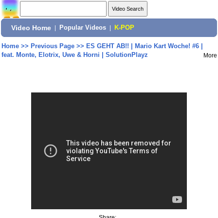
Video Home
|
Popular Videos
|
K-POP
Home
>>
Previous Page
>>
ES GEHT AB!! | Mario Kart Woche! #6 |
feat. Monte, Elotrix, Uwe & Horni | SolutionPlayz
More
Share: