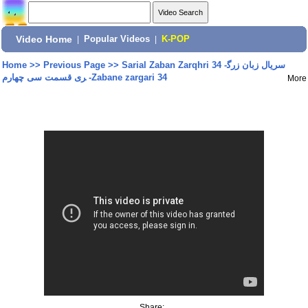
Video Home
|
Popular Videos
|
K-POP
Home
>>
Previous Page
>>
Sarial Zaban Zarqhri 34 -سریال زبان زرگ
ری قسمت سی‌‌ چهارم -Zabane zargari 34
More
Share: