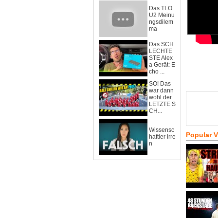
Das TLO
U2 Meinu
ngsdilem
ma
Das SCH
LECHTE
STE Alex
a Gerät: E
cho ...
SO! Das
war dann
wohl der
LETZTE S
CH...
Wissensc
Popular 
haftler irre
n