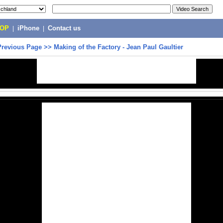
POP
|
iPhone
|
Contact us
Previous Page
>>
Making of the Factory - Jean Paul Gaultier