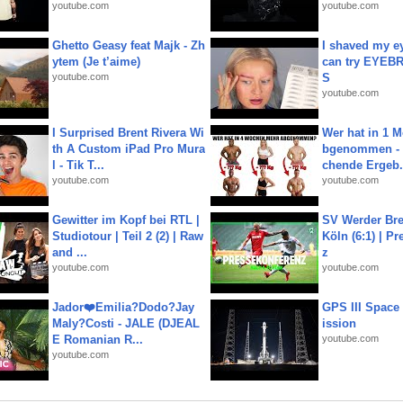
youtube.com
youtube.com
Ghetto Geasy feat Majk - Zh
I shaved my e
ytem (Je t’aime)
can try EYE
youtube.com
S
youtube.com
I Surprised Brent Rivera Wi
Wer hat in 1 
th A Custom iPad Pro Mura
bgenommen - 
l - Tik T...
chende Ergeb.
youtube.com
youtube.com
Gewitter im Kopf bei RTL |
SV Werder Bre
Studiotour | Teil 2 (2) | Raw
Köln (6:1) | P
and ...
z
youtube.com
youtube.com
Jador❤️Emilia?Dodo?Jay
GPS III Space
Maly?Costi - JALE (DJEAL
ission
E Romanian R...
youtube.com
youtube.com