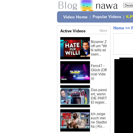
Video Home
|
Popular Videos
|
K-
Home
>>
Active Videos
More
Bizarrer Z
off um "Wi
lli wills wi
ssen...
Fero47 -
Glück (Off
icial Vide
o)
Das passi
ert, wenn
DIE PART
EI regier...
Ich zeige
euch mei
ne Stadtvi
lla | Ro...