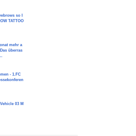
yebrows so I
BROW TATTOO
Monat mehr a
Das überras
..
men - 1.FC
ressekonferen
 Vehicle 03 M