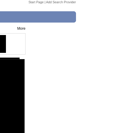
Start Page
|
Add Search Provider
More