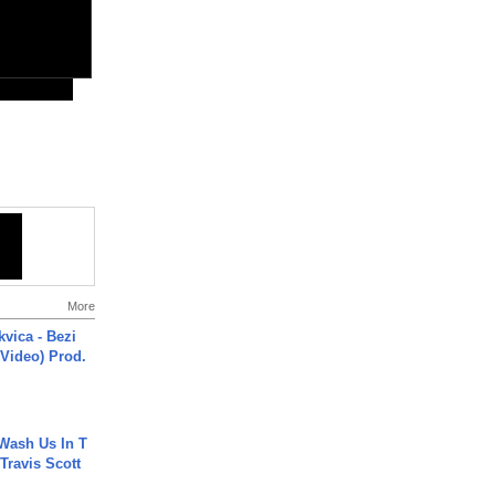
More
vica - Bezi
 Video) Prod.
Wash Us In T
 Travis Scott