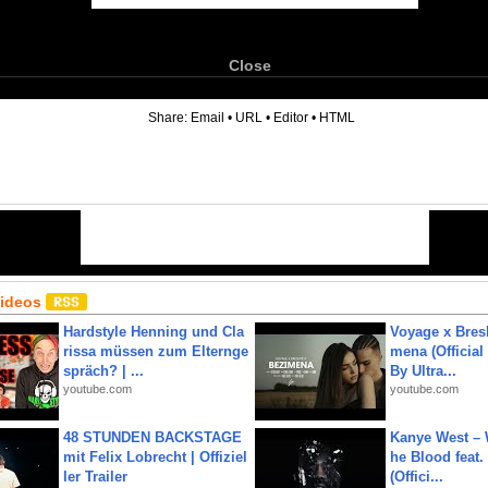
Close
6
Share:
Email
•
URL
•
Editor
•
HTML
Videos
Hardstyle Henning und Cla
Voyage x Bresk
rissa müssen zum Elternge
mena (Official
spräch? | ...
By Ultra...
youtube.com
youtube.com
48 STUNDEN BACKSTAGE
Kanye West – 
mit Felix Lobrecht | Offiziel
he Blood feat.
ler Trailer
(Offici...