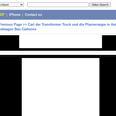
POP
|
iPhone
|
Contact us
Previous Page
>>
Carl der Transformer Truck und die Planierraupe in Au
astwagen Bau Cartoons