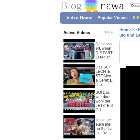
Video Home
|
Popular Videos
|
K-
Home
>>
Active Videos
More
uto und L
Das passi
ert, wenn
DIE PART
EI regier...
Das SCH
LECHTE
STE Alex
a Gerät: E
cho ...
SO! Das
war dann
wohl der
LETZTE S
CH...
Ich zeige
euch mei
ne Stadtvi
lla | Ro...