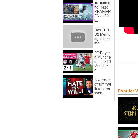
Ju Julia u
nd Rezo
REAGIER
EN auf Ju
l...
Das TLO
U2 Meinu
ngsdilem
ma
FC Bayer
n Münche
n II - 1860
Münche
n...
Bizarrer Z
off um "Wi
lli wills wi
Popular 
ssen...