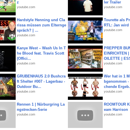
z
ler Trailer
youtube.com
youtube.com
Hardstyle Henning und Cla
Tourette als Pr
rissa müssen zum Elternge
RTL: Jan wird
spräch? | ...
youtube.com
youtube.com
Kanye West – Wash Us In T
PREPPER BUN
he Blood feat. Travis Scott
EINRICHTEN |
(Offici...
OILETTE | ES
youtube.com
youtube.com
GRUBENHAUS 2.0 Bushcra
Wer hat in 1 
ft Shelter #007 - Lagerbau -
bgenommen - 
Outdoor Bu...
chende Ergeb.
youtube.com
youtube.com
Rennen 1 | Nürburgring La
ROOMTOUR KR
ngstrecken-Serie
eam Harrison
youtube.com
youtube.com