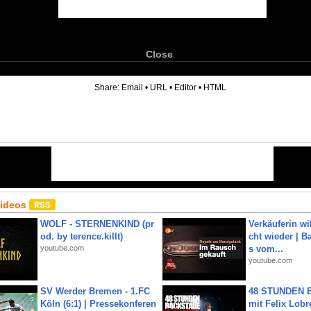
Close
6
Share:
Email
•
URL
•
Editor
•
HTML
Videos
WOLF - STERNENKIND (pr
Verkäuferin wil
od. by terence.killt)
cht wieder | B
youtube.com
s vom...
youtube.com
SV Werder Bremen - 1.FC
48 STUNDEN
Köln (6:1) | Pressekonferen
mit Felix Lobre