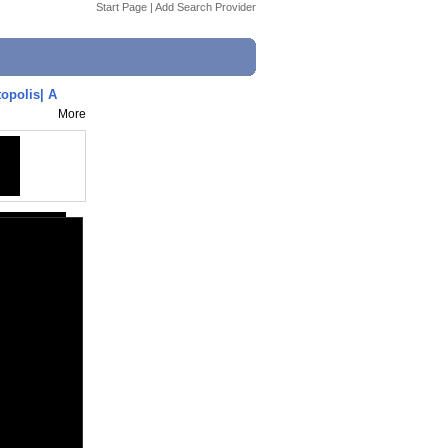
Start Page
|
Add Search Provider
topolis| A
More