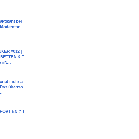
aktikant bei
 Moderator
KER #012 |
 BETTEN & T
SEN...
Monat mehr a
Das überras
..
OATIEN ? T