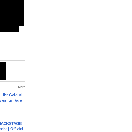
More
l ihr Geld ni
ares für Rare
 BACKSTAGE
cht | Offiziel