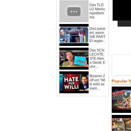
Das TLO
U2 Meinu
ngsdilem
ma
Das passi
ert, wenn
DIE PART
EI regier...
Das SCH
LECHTE
STE Alex
a Gerät: E
cho ...
Bizarrer Z
off um "Wi
Popular 
lli wills wi
ssen...