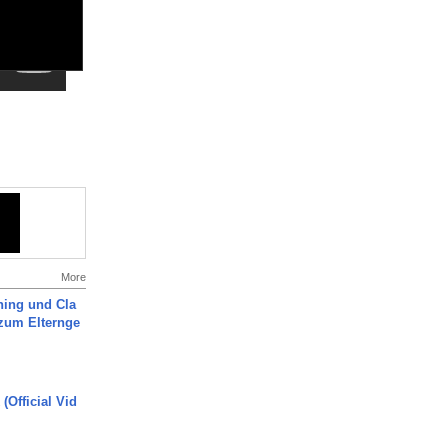
More
ning und Cla
zum Elternge
(Official Vid