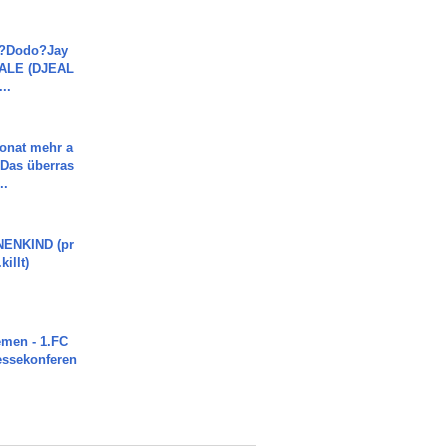
a?Dodo?Jay
JALE (DJEAL
..
Monat mehr a
Das überras
..
ENKIND (pr
killt)
men - 1.FC
ressekonferen