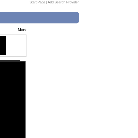
Start Page
|
Add Search Provider
More