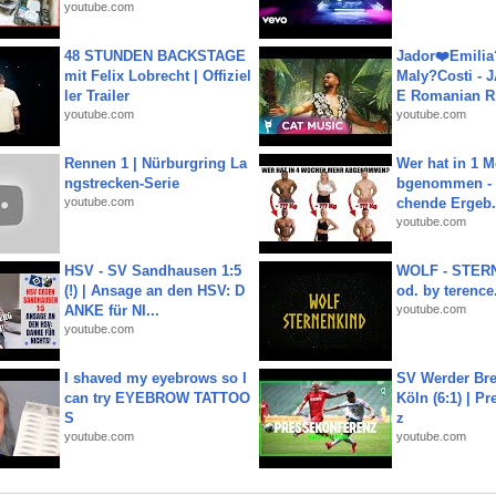
youtube.com
48 STUNDEN BACKSTAGE
Jador❤️Emili
mit Felix Lobrecht | Offiziel
Maly?Costi - 
ler Trailer
E Romanian R.
youtube.com
youtube.com
Rennen 1 | Nürburgring La
Wer hat in 1 
ngstrecken-Serie
bgenommen - 
youtube.com
chende Ergeb.
youtube.com
HSV - SV Sandhausen 1:5
WOLF - STERN
(!) | Ansage an den HSV: D
od. by terence.
ANKE für NI...
youtube.com
youtube.com
I shaved my eyebrows so I
SV Werder Bre
can try EYEBROW TATTOO
Köln (6:1) | P
S
z
youtube.com
youtube.com