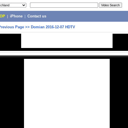
POP
|
iPhone
|
Contact us
Previous Page
>>
Domian 2016-12-07 HDTV