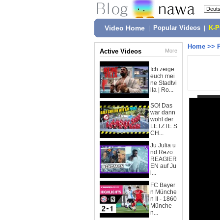
Video Home
|
Popular Videos
|
K-
Home
>>
Active Videos
More
Ich zeige
euch mei
ne Stadtvi
lla | Ro...
SO! Das
war dann
wohl der
LETZTE S
CH...
Ju Julia u
nd Rezo
REAGIER
EN auf Ju
l...
FC Bayer
n Münche
n II - 1860
Münche
n...