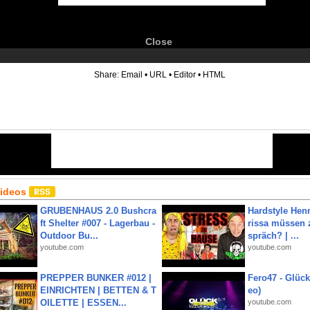
Close
6
Share:
Email
•
URL
•
Editor
•
HTML
Videos
GRUBENHAUS 2.0 Bushcra
Hardstyle Hen
ft Shelter #007 - Lagerbau -
rissa müssen 
Outdoor Bu...
spräch? | ...
youtube.com
youtube.com
PREPPER BUNKER #012 |
Fero47 - Glück 
EINRICHTEN | BETTEN & T
eo)
OILETTE | ESSEN...
youtube.com