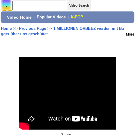
Video Home
|
Popular Videos
|
K-POP
Home
>>
Previous Page
>>
1 MILLIONEN ORBEEZ werden mit Ba
gger über uns geschüttet
More
Share: