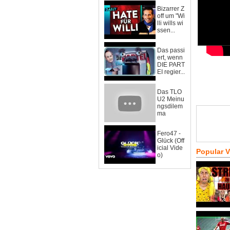
Bizarrer Z
off um "Wi
lli wills wi
ssen...
Das passi
ert, wenn
DIE PART
EI regier...
Das TLO
U2 Meinu
ngsdilem
ma
Fero47 -
Glück (Off
icial Vide
Popular 
o)