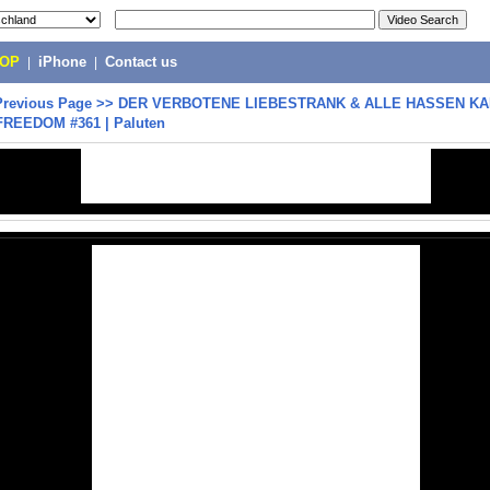
POP
|
iPhone
|
Contact us
Previous Page
>>
DER VERBOTENE LIEBESTRANK & ALLE HASSEN KAI
 FREEDOM #361 | Paluten