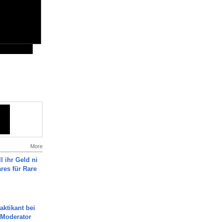
More
l ihr Geld ni
ares für Rare
aktikant bei
 Moderator