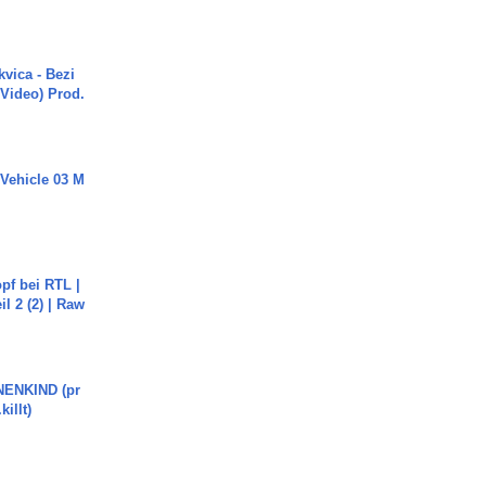
vica - Bezi
 Video) Prod.
 Vehicle 03 M
pf bei RTL |
il 2 (2) | Raw
ENKIND (pr
killt)