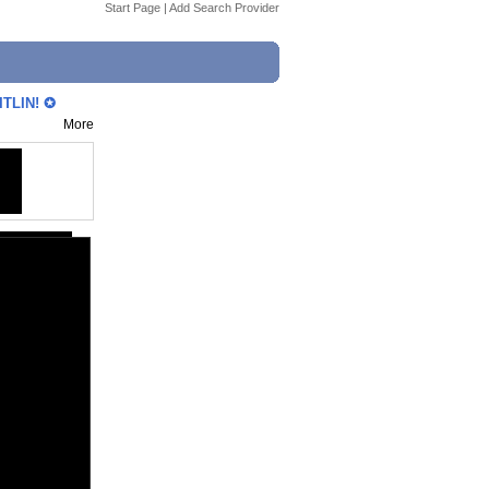
Start Page
|
Add Search Provider
TLIN! ✪
More