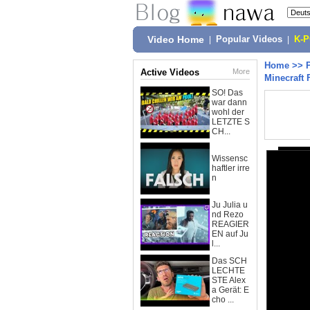
Video Home
|
Popular Videos
|
K-
Home
>>
Active Videos
More
Minecraft
SO! Das
war dann
wohl der
LETZTE S
CH...
Wissensc
haftler irre
n
Ju Julia u
nd Rezo
REAGIER
EN auf Ju
l...
Das SCH
LECHTE
STE Alex
a Gerät: E
cho ...