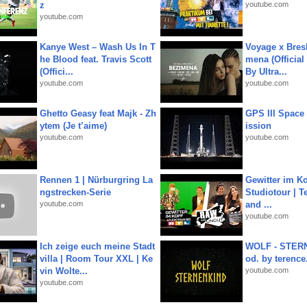
z
youtube.com
youtube.com
Kanye West – Wash Us In T
Voyage x Bresk
he Blood feat. Travis Scott
mena (Official
(Offici...
By Ultra...
youtube.com
youtube.com
Ghetto Geasy feat Majk - Zh
GPS III Space
ytem (Je t’aime)
ission
youtube.com
youtube.com
Rennen 1 | Nürburgring La
Gewitter im Ko
ngstrecken-Serie
Studiotour | Te
youtube.com
and ...
youtube.com
Ich zeige euch meine Stadt
WOLF - STERN
villa | Room Tour XXL | Ke
od. by terence.
vin Wolte...
youtube.com
youtube.com