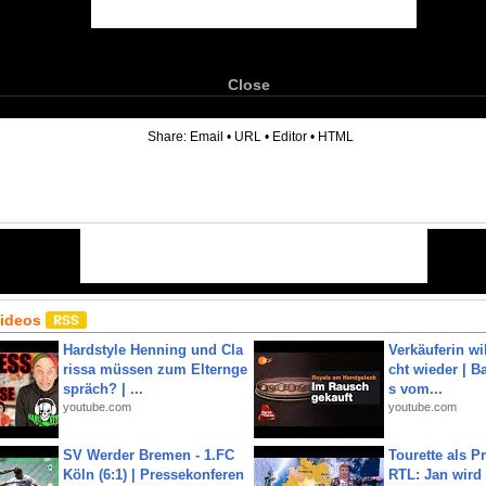
Close
6
Share:
Email
•
URL
•
Editor
•
HTML
Videos
Hardstyle Henning und Cla
Verkäuferin wil
rissa müssen zum Elternge
cht wieder | B
spräch? | ...
s vom...
youtube.com
youtube.com
SV Werder Bremen - 1.FC
Tourette als Pr
Köln (6:1) | Pressekonferen
RTL: Jan wird