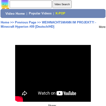
Video Home
|
Popular Videos
|
K-POP
Home
>>
Previous Page
>>
WEIHNACHTSMANN IM PROJEKT?! -
Minecraft Hyperion #09 [Deutsch/HD]
More
Share: