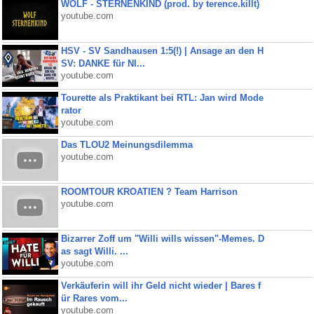
WOLF - STERNENKIND (prod. by terence.killt)
youtube.com
HSV - SV Sandhausen 1:5(!) | Ansage an den H
SV: DANKE für NI...
youtube.com
Tourette als Praktikant bei RTL: Jan wird Mode
rator
youtube.com
Das TLOU2 Meinungsdilemma
youtube.com
ROOMTOUR KROATIEN ? Team Harrison
youtube.com
Bizarrer Zoff um "Willi wills wissen"-Memes. D
as sagt Willi. ...
youtube.com
Verkäuferin will ihr Geld nicht wieder | Bares f
ür Rares vom...
youtube.com