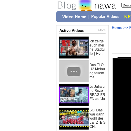
Video Home
|
Popular Videos
|
K-
Home
>>
Active Videos
More
Ich zeige
euch mei
ne Stadtvi
lla | Ro...
Das TLO
U2 Meinu
ngsdilem
ma
Ju Julia u
nd Rezo
REAGIER
EN auf Ju
l...
SO! Das
war dann
wohl der
LETZTE S
CH...