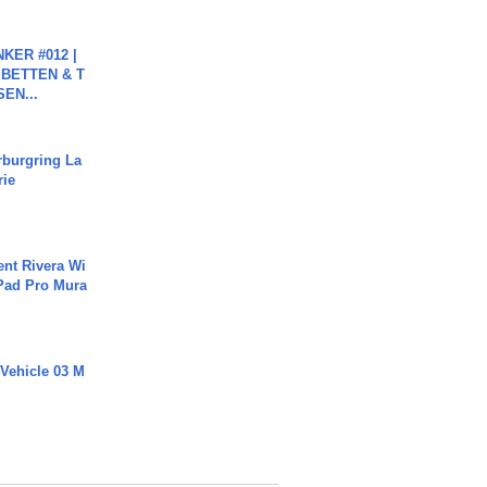
KER #012 |
 BETTEN & T
SEN...
rburgring La
rie
ent Rivera Wi
Pad Pro Mura
 Vehicle 03 M