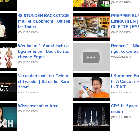
youtube.com
48 STUNDEN BACKSTAGE
PREPPER BUN
mit Felix Lobrecht | Offiziel
EINRICHTEN |
ler Trailer
OILETTE | ES
youtube.com
youtube.com
Wer hat in 1 Monat mehr a
Rennen 1 | Nü
bgenommen - Das überras
ngstrecken-Se
chende Ergeb...
youtube.com
youtube.com
Verkäuferin will ihr Geld ni
I Surprised Br
cht wieder | Bares für Rare
th A Custom i
s vom...
l - Tik T...
youtube.com
youtube.com
Wissenschaftler irren
GPS III Space
youtube.com
ission
youtube.com