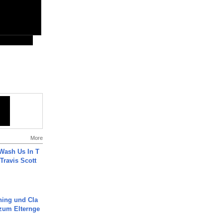
More
Wash Us In T
 Travis Scott
ning und Cla
zum Elternge