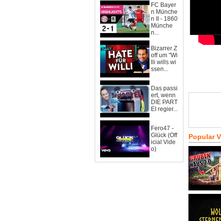
FC Bayer
n Münche
n II - 1860
Münche
n...
Bizarrer Z
off um "Wi
lli wills wi
ssen...
Das passi
ert, wenn
DIE PART
EI regier...
Fero47 -
Glück (Off
Popular 
icial Vide
o)