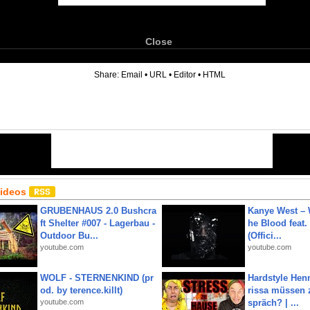
Close
6
Share:
Email
•
URL
•
Editor
•
HTML
Videos
GRUBENHAUS 2.0 Bushcra
Kanye West – 
ft Shelter #007 - Lagerbau -
he Blood feat.
Outdoor Bu...
(Offici...
youtube.com
youtube.com
WOLF - STERNENKIND (pr
Hardstyle Hen
od. by terence.killt)
rissa müssen 
youtube.com
spräch? | ...