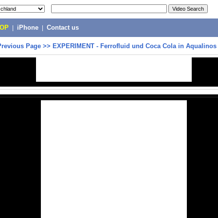
POP
|
iPhone
|
Contact us
Previous Page
>>
EXPERIMENT - Ferrofluid und Coca Cola in Aqualinos 