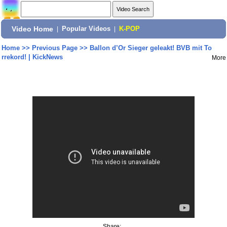
Video Home
|
Popular Videos
|
K-POP
Home
>>
Previous Page
>>
Ballon d’Or Sieger geleakt! BVB mit To
rrekord! | KickNews
More
Share: