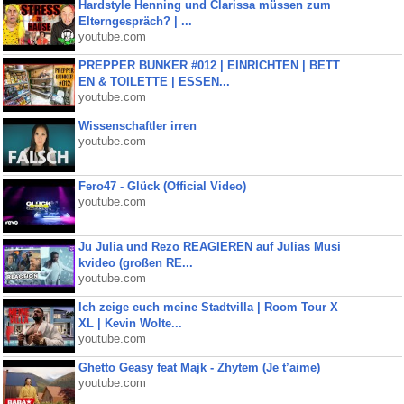
Hardstyle Henning und Clarissa müssen zum
Elterngespräch? | ...
youtube.com
PREPPER BUNKER #012 | EINRICHTEN | BETT
EN & TOILETTE | ESSEN...
youtube.com
Wissenschaftler irren
youtube.com
Fero47 - Glück (Official Video)
youtube.com
Ju Julia und Rezo REAGIEREN auf Julias Musi
kvideo (großen RE...
youtube.com
Ich zeige euch meine Stadtvilla | Room Tour X
XL | Kevin Wolte...
youtube.com
Ghetto Geasy feat Majk - Zhytem (Je t’aime)
youtube.com